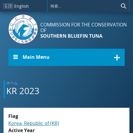
メインコンテンツに移動
🇬🇧
English
COMMISSION FOR THE CONSERVATION
OF
SOUTHERN BLUEFIN TUNA
☰ Main Menu
ホーム
KR 2023
Flag
Korea, Republic of (KR)
Active Year