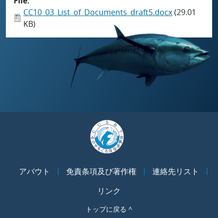
File
CC10_03_List_of_Documents_draft5.docx
(29.01
KB)
アバウト
免責条項及び著作権
連絡先リスト
リンク
トップに戻る ^