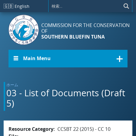
メインコンテンツに移動
🇬🇧
English
COMMISSION FOR THE CONSERVATION
OF
SOUTHERN BLUEFIN TUNA
☰ Main Menu
ホーム
03 - List of Documents (Draft
5)
Resource Category
CCSBT 22 (2015) - CC 10