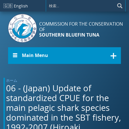
メインコンテンツに移動
🇬🇧
English
COMMISSION FOR THE CONSERVATION
OF
SOUTHERN BLUEFIN TUNA
☰ Main Menu
ホーム
06 - (Japan) Update of
standardized CPUE for the
main pelagic shark species
dominated in the SBT fishery,
1992-2007 (Hiroaki