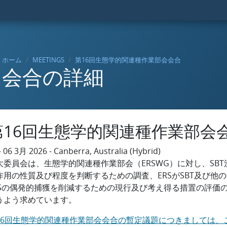
ホーム
MEETINGS
第16回生態学的関連種作業部会会合
会合の詳細
第16回生態学的関連種作業部会
- 06 3月 2026 - Canberra, Australia (Hybrid)
大委員会は、生態学的関連種作業部会（ERSWG）に対し、SBT
作用の性質及び程度を判断するための調査、ERSがSBT及び他
RSの偶発的捕獲を削減するための現行及び考え得る措置の評価
うよう求めています。
16回生態学的関連種作業部会会合の暫定議題につきましては、