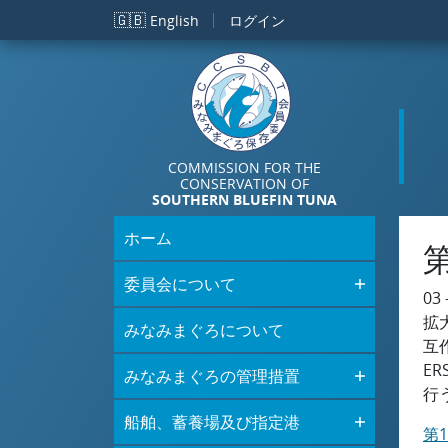
メインコンテンツに移動
🇬🇧
English
ログイン
COMMISSION FOR THE
CONSERVATION OF
SOUTHERN BLUEFIN TUNA
ホーム
委員会について
03 
拡
みなみまぐろについて
互
E
みなみまぐろの管理措置
行
船舶、蓄養場及び指定港
第