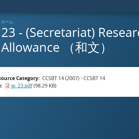
ホーム
23 - (Secretariat) Resea
Allowance （和文）
source Category
CCSBT 14 (2007) - CCSBT 14
e
jp_23.pdf
(98.29 KB)