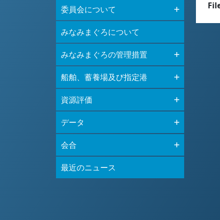
Fil
委員会について
みなみまぐろについて
みなみまぐろの管理措置
船舶、蓄養場及び指定港
資源評価
データ
会合
最近のニュース