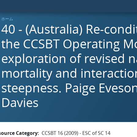
ホーム
40 - (Australia) Re-condi
the CCSBT Operating M
exploration of revised n
mortality and interactio
steepness. Paige Eveso
Davies
source Category
CCSBT 16 (2009) - ESC of SC 14