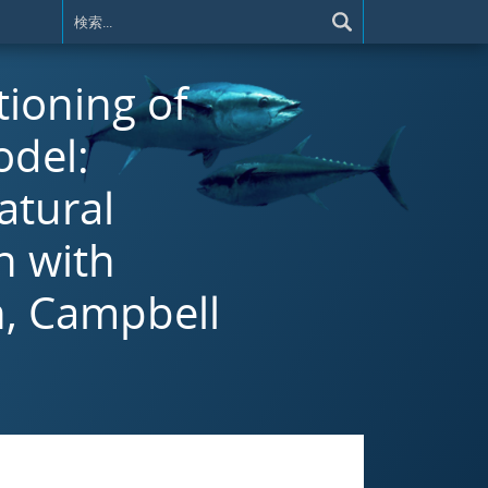
tioning of
odel:
atural
n with
n, Campbell