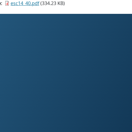
e
esc14_40.pdf
(334.23 KB)