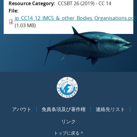
Resource Category
CCSBT 26 (2019) - CC 14
File
jp_CC14_12_IMCS_&_other_Bodies_Organisations.pdf
(1.03 MB)
アバウト
免責条項及び著作権
連絡先リスト
リンク
トップに戻る ^