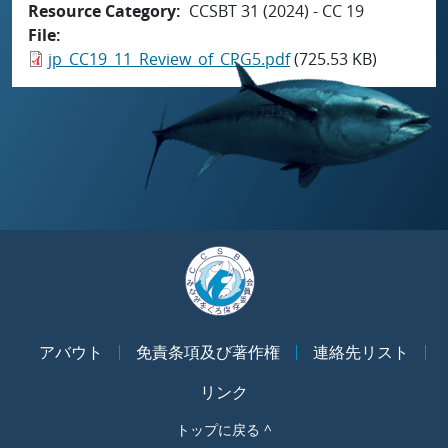
Resource Category
CCSBT 31 (2024) - CC 19
File
jp_CC19_11_Review_of_CPG5.pdf
(725.53 KB)
アバウト
免責条項及び著作権
連絡先リスト
リンク
トップに戻る ^