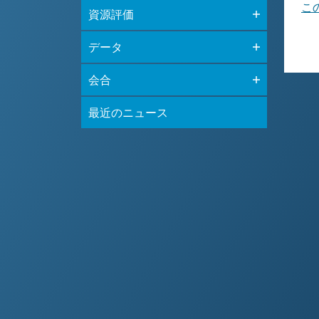
こ
資源評価
データ
会合
最近のニュース