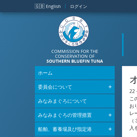
メインコンテンツに移動
🇬🇧
English
ログイン
COMMISSION FOR THE
CONSERVATION OF
SOUTHERN BLUEFIN TUNA
ホーム
委員会について
22 
こ
みなみまぐろについて
お
レ
みなみまぐろの管理措置
（
入
船舶、蓄養場及び指定港