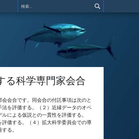
する科学専門家会合
部会会合です。同会合の付託事項は次のと
手法を評価する。（２）近縁データのオペ
デルによる仮説との一貫性を評価する。
を評価する。（４）拡大科学委員会での導
善する。