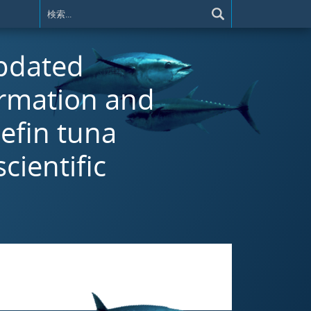
Updated
ormation and
uefin tuna
cientific