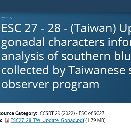
ホーム
ESC 27 - 28 - (Taiwan) 
gonadal characters inf
analysis of southern bl
collected by Taiwanese s
observer program
source Category
CCSBT 29 (2022) - ESC of SC27
e
ESC27_28_TW_Update_Gonad.pdf
(1.79 MB)