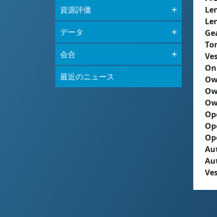
資源評価
Le
Le
データ
Ge
To
会合
Ves
On
最近のニュース
Ow
Ow
Ow
Op
Op
Op
Aut
Au
Ves