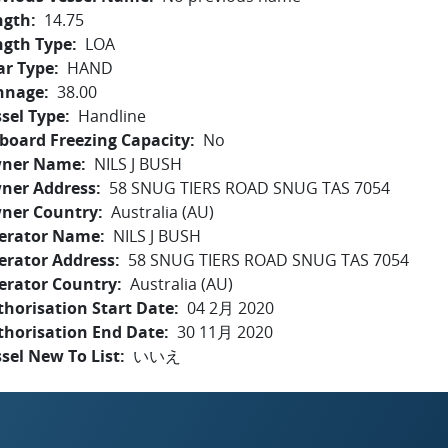
ngth
14.75
ngth Type
LOA
ar Type
HAND
nnage
38.00
sel Type
Handline
board Freezing Capacity
No
ner Name
NILS J BUSH
ner Address
58 SNUG TIERS ROAD SNUG TAS 7054
ner Country
Australia (AU)
erator Name
NILS J BUSH
erator Address
58 SNUG TIERS ROAD SNUG TAS 7054
erator Country
Australia (AU)
horisation Start Date
04 2月 2020
thorisation End Date
30 11月 2020
sel New To List
いいえ