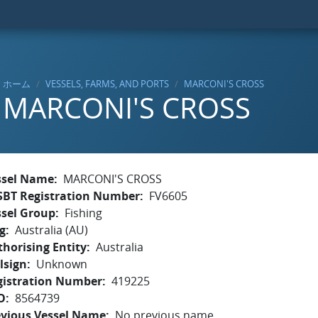
ホーム
VESSELS, FARMS, AND PORTS
MARCONI'S CROSS
MARCONI'S CROSS
ssel Name
MARCONI'S CROSS
SBT Registration Number
FV6605
ssel Group
Fishing
g
Australia (AU)
horising Entity
Australia
lsign
Unknown
gistration Number
419225
O
8564739
evious Vessel Name
No previous name