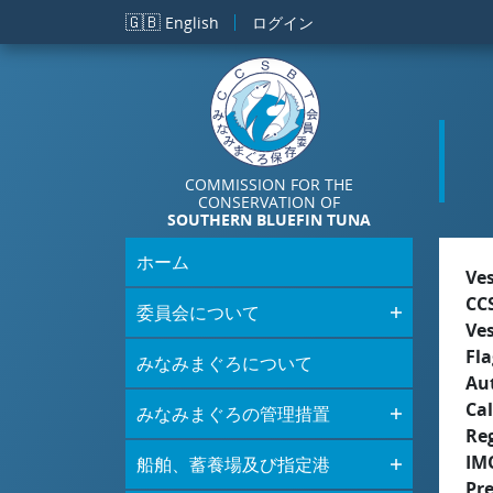
メインコンテンツに移動
🇬🇧
English
ログイン
COMMISSION FOR THE
CONSERVATION OF
SOUTHERN BLUEFIN TUNA
ホーム
Ve
CC
委員会について
Ve
Fla
みなみまぐろについて
Aut
Cal
みなみまぐろの管理措置
Re
IM
船舶、蓄養場及び指定港
Pr