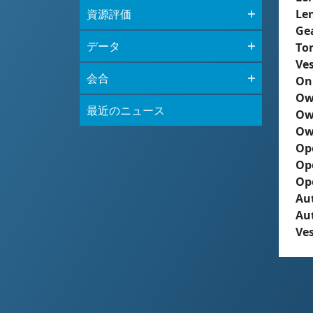
資源評価
Le
Ge
データ
To
Ves
会合
On
Ow
最近のニュース
Ow
Ow
Op
Op
Op
Aut
Au
Ves