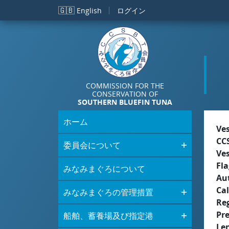
メインコンテンツに移動
🇬🇧
English
ログイン
COMMISSION FOR THE
CONSERVATION OF
SOUTHERN BLUEFIN TUNA
ホーム
Ve
CC
委員会について
Ve
Fla
みなみまぐろについて
Aut
Cal
みなみまぐろの管理措置
Re
Pr
船舶、蓄養場及び指定港
Le