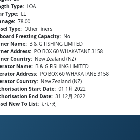
ngth Type
LOA
ar Type
LL
nnage
78.00
sel Type
Other liners
board Freezing Capacity
No
ner Name
B & G FISHING LIMITED
ner Address
PO BOX 60 WHAKATANE 3158
ner Country
New Zealand (NZ)
erator Name
B & G FISHING LIMITED
erator Address
PO BOX 60 WHAKATANE 3158
erator Country
New Zealand (NZ)
horisation Start Date
01 1月 2022
thorisation End Date
31 12月 2022
sel New To List
いいえ