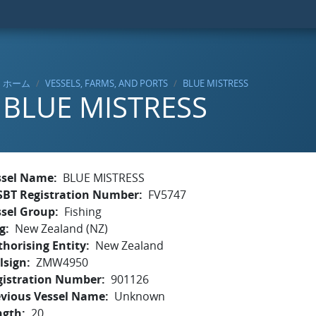
ホーム
VESSELS, FARMS, AND PORTS
BLUE MISTRESS
BLUE MISTRESS
ssel Name
BLUE MISTRESS
SBT Registration Number
FV5747
ssel Group
Fishing
g
New Zealand (NZ)
horising Entity
New Zealand
lsign
ZMW4950
gistration Number
901126
evious Vessel Name
Unknown
ngth
20