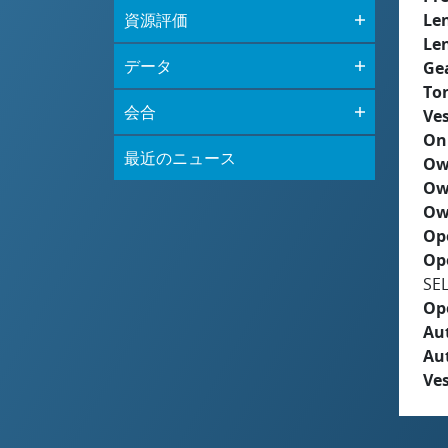
資源評価
Le
Le
データ
Ge
To
会合
Ves
On
最近のニュース
Ow
Ow
Ow
Op
Op
SE
Op
Aut
Au
Ves