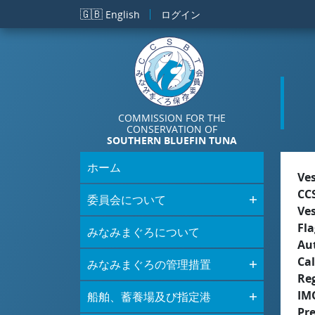
メインコンテンツに移動
🇬🇧
English
ログイン
COMMISSION FOR THE
CONSERVATION OF
SOUTHERN BLUEFIN TUNA
ホーム
Ve
CC
委員会について
Ve
Fla
みなみまぐろについて
Aut
Cal
みなみまぐろの管理措置
Re
IM
船舶、蓄養場及び指定港
Pr