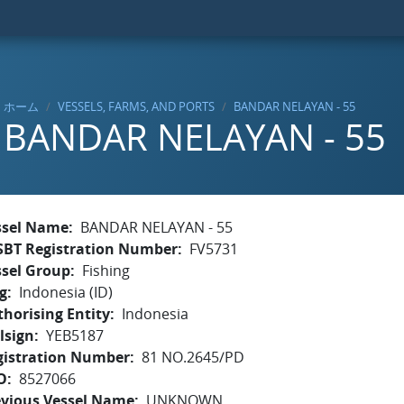
ホーム
VESSELS, FARMS, AND PORTS
BANDAR NELAYAN - 55
BANDAR NELAYAN - 55
ssel Name
BANDAR NELAYAN - 55
SBT Registration Number
FV5731
ssel Group
Fishing
g
Indonesia (ID)
horising Entity
Indonesia
lsign
YEB5187
gistration Number
81 NO.2645/PD
O
8527066
evious Vessel Name
UNKNOWN