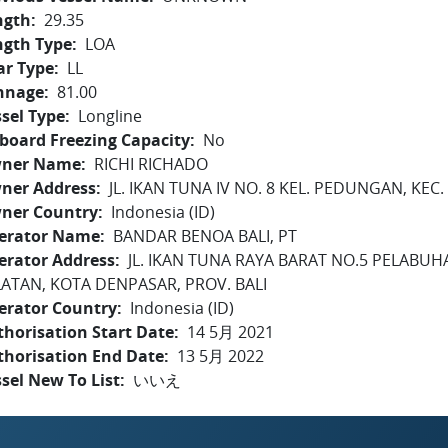
ngth
29.35
ngth Type
LOA
ar Type
LL
nnage
81.00
sel Type
Longline
board Freezing Capacity
No
ner Name
RICHI RICHADO
ner Address
JL. IKAN TUNA IV NO. 8 KEL. PEDUNGAN, KE
ner Country
Indonesia (ID)
erator Name
BANDAR BENOA BALI, PT
erator Address
JL. IKAN TUNA RAYA BARAT NO.5 PELABU
LATAN, KOTA DENPASAR, PROV. BALI
erator Country
Indonesia (ID)
horisation Start Date
14 5月 2021
thorisation End Date
13 5月 2022
sel New To List
いいえ