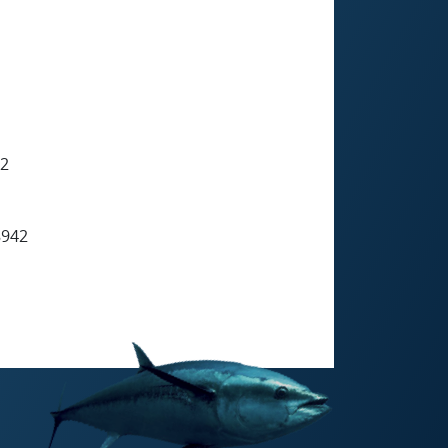
42
8942