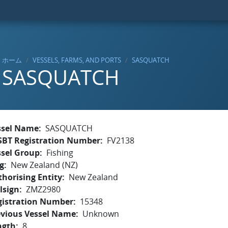
ホーム
VESSELS, FARMS, AND PORTS
SASQUATCH
SASQUATCH
ssel Name
SASQUATCH
SBT Registration Number
FV2138
ssel Group
Fishing
g
New Zealand (NZ)
horising Entity
New Zealand
lsign
ZMZ2980
gistration Number
15348
evious Vessel Name
Unknown
ngth
8