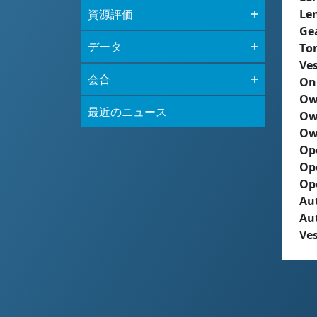
資源評価
Le
Ge
データ
To
Ves
会合
On
Ow
最近のニュース
Ow
Ow
Op
Op
Op
Aut
Au
Ves