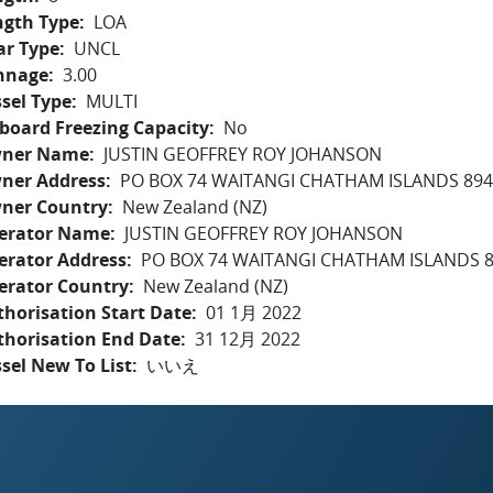
ngth Type
LOA
ar Type
UNCL
nnage
3.00
sel Type
MULTI
board Freezing Capacity
No
ner Name
JUSTIN GEOFFREY ROY JOHANSON
ner Address
PO BOX 74 WAITANGI CHATHAM ISLANDS 89
ner Country
New Zealand (NZ)
erator Name
JUSTIN GEOFFREY ROY JOHANSON
erator Address
PO BOX 74 WAITANGI CHATHAM ISLANDS 
erator Country
New Zealand (NZ)
horisation Start Date
01 1月 2022
thorisation End Date
31 12月 2022
sel New To List
いいえ