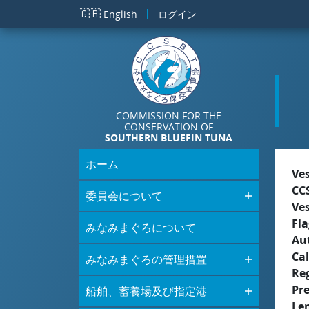
メインコンテンツに移動
🇬🇧
English
ログイン
COMMISSION FOR THE
CONSERVATION OF
SOUTHERN BLUEFIN TUNA
ホーム
Ve
CC
委員会について
Ve
Fla
みなみまぐろについて
Aut
Cal
みなみまぐろの管理措置
Re
Pr
船舶、蓄養場及び指定港
Le