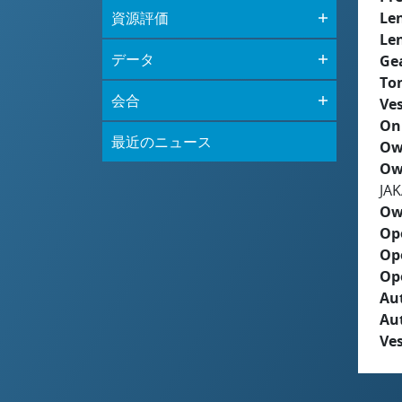
資源評価
Le
Le
データ
Ge
To
会合
Ves
On
最近のニュース
Ow
Ow
JA
Ow
Op
Op
Op
Aut
Au
Ves