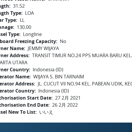
ngth
31.52
ngth Type
LOA
ar Type
LL
nnage
130.00
sel Type
Longline
board Freezing Capacity
No
ner Name
JEMMY WIJAYA
ner Address
TRANSIT TIMUR NO.24 PPS MUARA BARU KEL.
KARTA UTARA
ner Country
Indonesia (ID)
erator Name
WIJAYA S. BIN TARNAIM
erator Address
JL. CUCUT VII NO.94 KEL. PABEAN UDIK, 
erator Country
Indonesia (ID)
horisation Start Date
27 2月 2021
thorisation End Date
26 2月 2022
sel New To List
いいえ