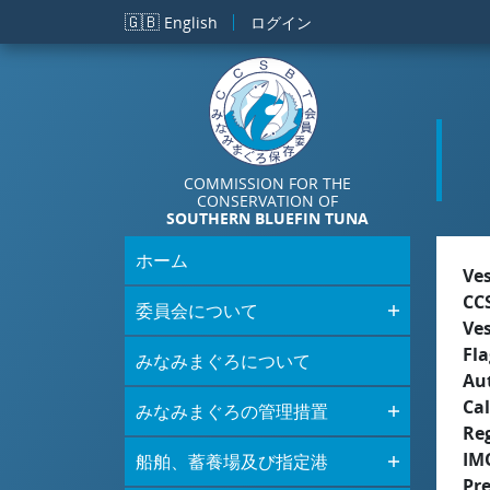
メインコンテンツに移動
🇬🇧
English
ログイン
COMMISSION FOR THE
CONSERVATION OF
SOUTHERN BLUEFIN TUNA
ホーム
Ve
CC
委員会について
Ve
Fla
みなみまぐろについて
Aut
Cal
みなみまぐろの管理措置
Re
IM
船舶、蓄養場及び指定港
Pr