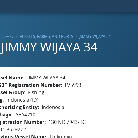
ホーム
VESSELS, FARMS, AND PORTS
JIMMY WIJAYA 34
JIMMY WIJAYA 34
ssel Name
JIMMY WIJAYA 34
SBT Registration Number
FV5993
ssel Group
Fishing
g
Indonesia (ID)
horising Entity
Indonesia
lsign
YEA4210
gistration Number
130 NO.7943/BC
O
8529272
evious Vessel Name
Unknown