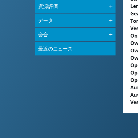
資源評価
Le
Ge
データ
To
Ves
会合
On
Ow
最近のニュース
Ow
Ow
Op
Op
Op
Aut
Au
Ves