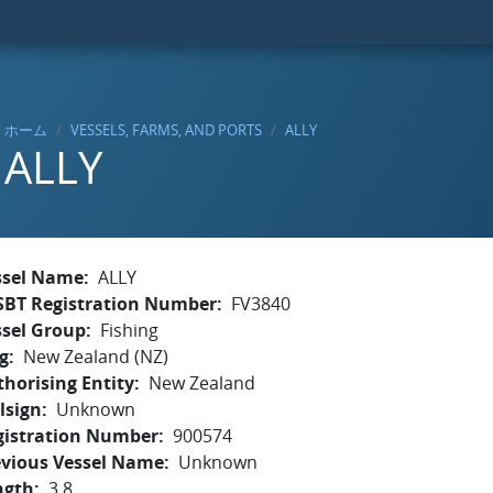
ホーム
VESSELS, FARMS, AND PORTS
ALLY
ALLY
ssel Name
ALLY
SBT Registration Number
FV3840
ssel Group
Fishing
g
New Zealand (NZ)
horising Entity
New Zealand
lsign
Unknown
gistration Number
900574
evious Vessel Name
Unknown
ngth
3.8