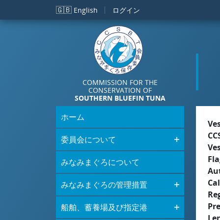
メインコンテンツに移動
🇬🇧
English
ログイン
COMMISSION FOR THE
CONSERVATION OF
SOUTHERN BLUEFIN TUNA
ホーム
Ve
CC
委員会について
Ve
Fla
みなみまぐろについて
Aut
Cal
みなみまぐろの管理措置
Re
Pr
船舶、蓄養場及び指定港
Le