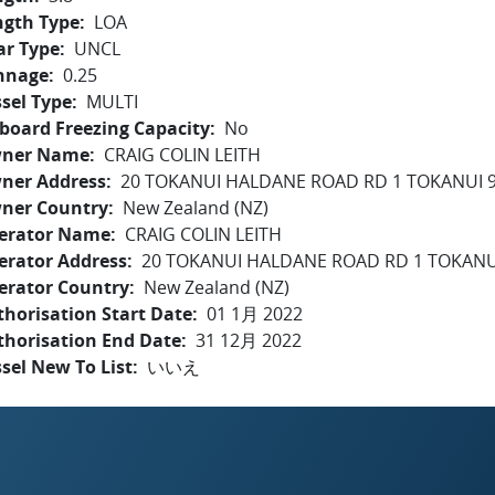
ngth Type
LOA
ar Type
UNCL
nnage
0.25
sel Type
MULTI
board Freezing Capacity
No
ner Name
CRAIG COLIN LEITH
ner Address
20 TOKANUI HALDANE ROAD RD 1 TOKANUI 
ner Country
New Zealand (NZ)
erator Name
CRAIG COLIN LEITH
erator Address
20 TOKANUI HALDANE ROAD RD 1 TOKANU
erator Country
New Zealand (NZ)
horisation Start Date
01 1月 2022
thorisation End Date
31 12月 2022
sel New To List
いいえ