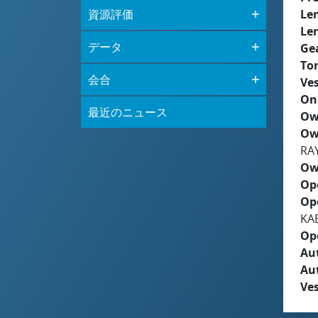
資源評価
Le
Le
データ
Ge
To
会合
Ves
On
最近のニュース
Ow
Ow
RA
Ow
Op
Op
KA
Op
Aut
Au
Ves