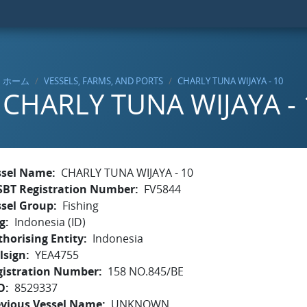
ホーム
VESSELS, FARMS, AND PORTS
CHARLY TUNA WIJAYA - 10
CHARLY TUNA WIJAYA - 
ssel Name
CHARLY TUNA WIJAYA - 10
SBT Registration Number
FV5844
ssel Group
Fishing
g
Indonesia (ID)
horising Entity
Indonesia
lsign
YEA4755
gistration Number
158 NO.845/BE
O
8529337
evious Vessel Name
UNKNOWN