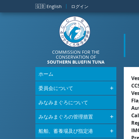
メインコンテンツに移動
🇬🇧
English
ログイン
COMMISSION FOR THE
CONSERVATION OF
SOUTHERN BLUEFIN TUNA
ホーム
Ve
CC
委員会について
Ve
Fla
みなみまぐろについて
Aut
Cal
みなみまぐろの管理措置
Re
IM
船舶、蓄養場及び指定港
Pr