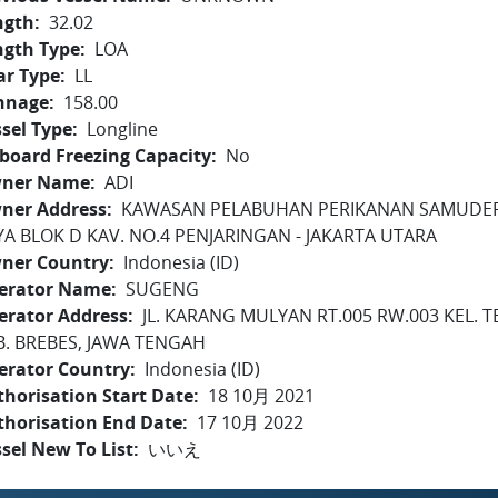
ngth
32.02
ngth Type
LOA
ar Type
LL
nnage
158.00
sel Type
Longline
board Freezing Capacity
No
ner Name
ADI
ner Address
KAWASAN PELABUHAN PERIKANAN SAMUDERA 
YA BLOK D KAV. NO.4 PENJARINGAN - JAKARTA UTARA
ner Country
Indonesia (ID)
erator Name
SUGENG
erator Address
JL. KARANG MULYAN RT.005 RW.003 KEL. T
B. BREBES, JAWA TENGAH
erator Country
Indonesia (ID)
horisation Start Date
18 10月 2021
thorisation End Date
17 10月 2022
sel New To List
いいえ