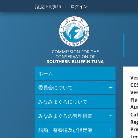
メインコンテンツに移動
🇬🇧
English
ログイン
COMMISSION FOR THE
CONSERVATION OF
SOUTHERN BLUEFIN TUNA
ホーム
Ve
CC
委員会について
Ve
Fla
みなみまぐろについて
Aut
Cal
みなみまぐろの管理措置
Re
Pr
船舶、蓄養場及び指定港
Le