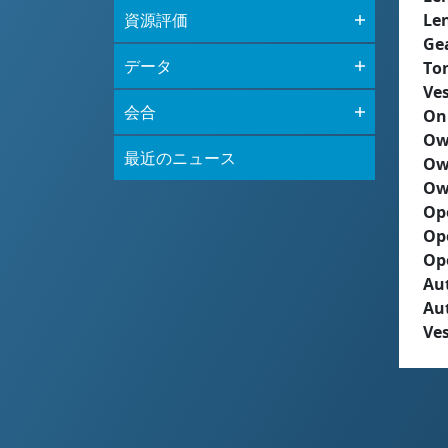
資源評価
Le
Ge
データ
To
Ves
会合
On
Ow
最近のニュース
Ow
Ow
Op
Op
Op
Aut
Au
Ves