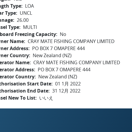
ngth Type
LOA
ar Type
UNCL
nnage
26.00
sel Type
MULTI
board Freezing Capacity
No
ner Name
CRAY MATE FISHING COMPANY LIMITED
ner Address
PO BOX 7 OMAPERE 444
ner Country
New Zealand (NZ)
erator Name
CRAY MATE FISHING COMPANY LIMITED
erator Address
PO BOX 7 OMAPERE 444
erator Country
New Zealand (NZ)
horisation Start Date
01 1月 2022
thorisation End Date
31 12月 2022
sel New To List
いいえ