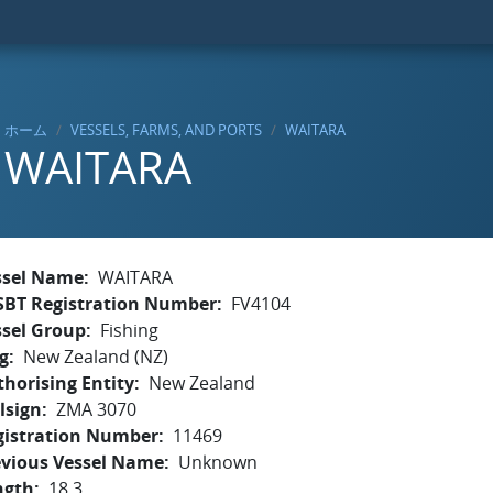
ホーム
VESSELS, FARMS, AND PORTS
WAITARA
WAITARA
ssel Name
WAITARA
SBT Registration Number
FV4104
ssel Group
Fishing
g
New Zealand (NZ)
horising Entity
New Zealand
lsign
ZMA 3070
gistration Number
11469
evious Vessel Name
Unknown
ngth
18.3