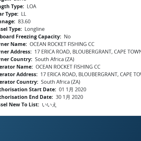
ngth Type
LOA
ar Type
LL
nnage
83.60
sel Type
Longline
board Freezing Capacity
No
ner Name
OCEAN ROCKET FISHING CC
ner Address
17 ERICA ROAD, BLOUBERGRANT, CAPE TOWN
ner Country
South Africa (ZA)
erator Name
OCEAN ROCKET FISHING CC
erator Address
17 ERICA ROAD, BLOUBERGRANT, CAPE TO
erator Country
South Africa (ZA)
horisation Start Date
01 1月 2020
thorisation End Date
30 1月 2020
sel New To List
いいえ