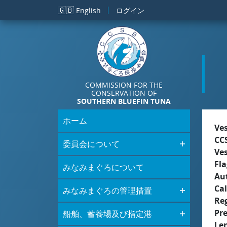
メインコンテンツに移動
🇬🇧
English
ログイン
COMMISSION FOR THE
CONSERVATION OF
SOUTHERN BLUEFIN TUNA
ホーム
Ve
CC
委員会について
Ve
Fla
みなみまぐろについて
Aut
Cal
みなみまぐろの管理措置
Re
Pr
船舶、蓄養場及び指定港
Le