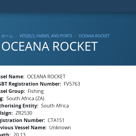
ホーム
VESSELS, FARMS, AND PORTS
OCEANA ROCKET
OCEANA ROCKET
ssel Name
OCEANA ROCKET
SBT Registration Number
FV5763
ssel Group
Fishing
g
South Africa (ZA)
horising Entity
South Africa
lsign
ZR2530
gistration Number
CTA151
evious Vessel Name
Unknown
ngth
20.13