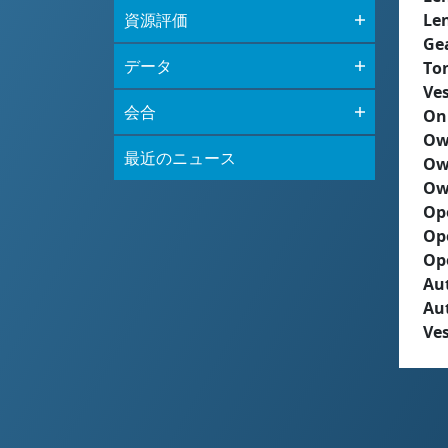
資源評価
Le
Ge
データ
To
Ves
会合
On
Ow
最近のニュース
Ow
Ow
Op
Op
Op
Aut
Au
Ves