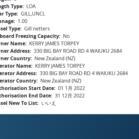
ngth Type
LOA
ar Type
GILL,UNCL
nnage
1.00
sel Type
Gill netters
board Freezing Capacity
No
ner Name
KERRY JAMES TORPEY
ner Address
330 BIG BAY ROAD RD 4 WAIUKU 2684
ner Country
New Zealand (NZ)
erator Name
KERRY JAMES TORPEY
erator Address
330 BIG BAY ROAD RD 4 WAIUKU 2684
erator Country
New Zealand (NZ)
horisation Start Date
01 1月 2022
thorisation End Date
31 12月 2022
sel New To List
いいえ