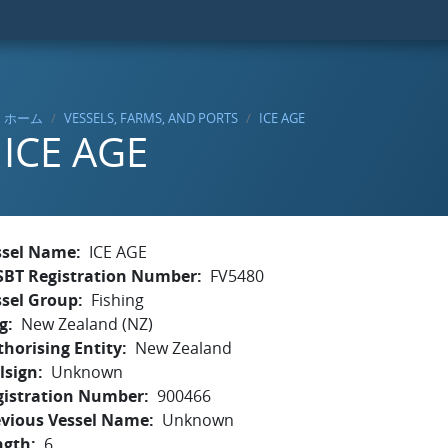
ホーム
VESSELS, FARMS, AND PORTS
ICE AGE
ICE AGE
ssel Name
ICE AGE
SBT Registration Number
FV5480
ssel Group
Fishing
g
New Zealand (NZ)
horising Entity
New Zealand
lsign
Unknown
gistration Number
900466
evious Vessel Name
Unknown
ngth
6