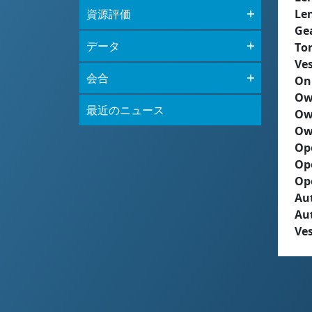
資源評価
Le
Ge
データ
To
Ves
会合
On
Ow
最近のニュース
Ow
Ow
Op
Op
Op
Aut
Au
Ves