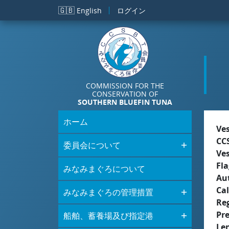
メインコンテンツに移動
🇬🇧
English
ログイン
COMMISSION FOR THE
CONSERVATION OF
SOUTHERN BLUEFIN TUNA
ホーム
Ve
CC
委員会について
Ve
Fla
みなみまぐろについて
Aut
Cal
みなみまぐろの管理措置
Re
Pr
船舶、蓄養場及び指定港
Le