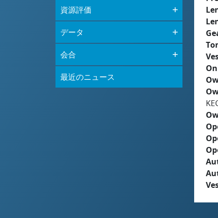
資源評価
Le
Le
データ
Ge
To
会合
Ves
On
最近のニュース
Ow
Ow
KE
Ow
Op
Op
Op
Aut
Au
Ves