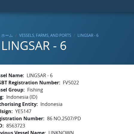
ホーム
VESSELS, FARMS, AND PORTS
LINGSAR - 6
LINGSAR - 6
ssel Name
LINGSAR - 6
SBT Registration Number
FV5022
ssel Group
Fishing
g
Indonesia (ID)
horising Entity
Indonesia
lsign
YE5147
gistration Number
86 NO.2507/PD
O
8563723
evious Vessel Name
UNKNOWN