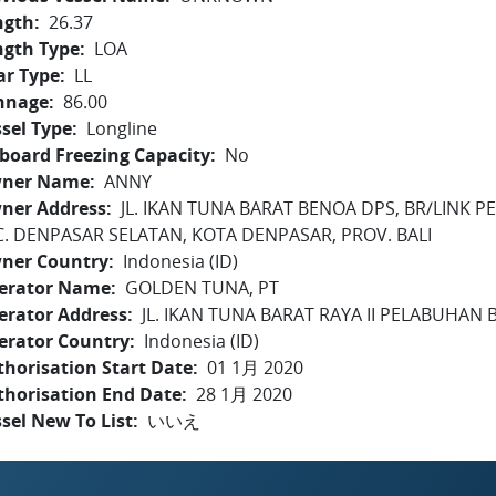
ngth
26.37
ngth Type
LOA
ar Type
LL
nnage
86.00
sel Type
Longline
board Freezing Capacity
No
ner Name
ANNY
ner Address
JL. IKAN TUNA BARAT BENOA DPS, BR/LINK
C. DENPASAR SELATAN, KOTA DENPASAR, PROV. BALI
ner Country
Indonesia (ID)
erator Name
GOLDEN TUNA, PT
erator Address
JL. IKAN TUNA BARAT RAYA II PELABUHAN B
erator Country
Indonesia (ID)
horisation Start Date
01 1月 2020
thorisation End Date
28 1月 2020
sel New To List
いいえ