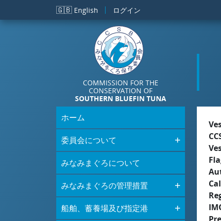
メインコンテンツに移動
🇬🇧
English
ログイン
COMMISSION FOR THE
CONSERVATION OF
SOUTHERN BLUEFIN TUNA
ホーム
Ve
CC
委員会について
Ve
Fla
みなみまぐろについて
Aut
Cal
みなみまぐろの管理措置
Re
IM
船舶、蓄養場及び指定港
Pr