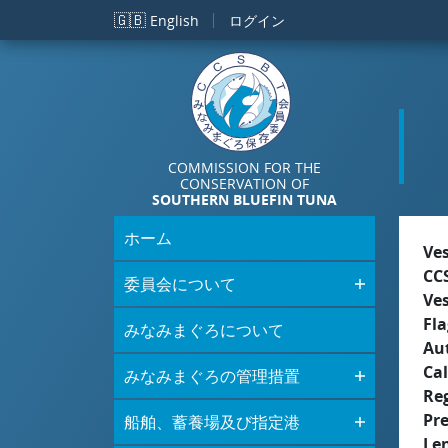
メインコンテンツに移動
🇬🇧
English
ログイン
COMMISSION FOR THE
CONSERVATION OF
SOUTHERN BLUEFIN TUNA
ホーム
Ve
CC
委員会について
Ve
Fla
みなみまぐろについて
Aut
Cal
みなみまぐろの管理措置
Re
Pr
船舶、蓄養場及び指定港
Le