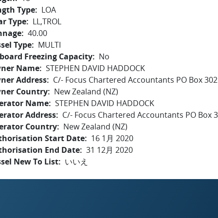
ngth Type
LOA
ar Type
LL,TROL
nnage
40.00
sel Type
MULTI
board Freezing Capacity
No
ner Name
STEPHEN DAVID HADDOCK
ner Address
C/- Focus Chartered Accountants PO Box 30
ner Country
New Zealand (NZ)
erator Name
STEPHEN DAVID HADDOCK
erator Address
C/- Focus Chartered Accountants PO Box 
erator Country
New Zealand (NZ)
horisation Start Date
16 1月 2020
thorisation End Date
31 12月 2020
sel New To List
いいえ