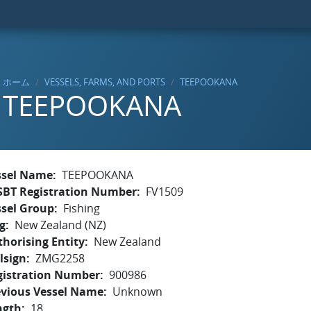
ホーム
VESSELS, FARMS, AND PORTS
TEEPOOKANA
TEEPOOKANA
ssel Name
TEEPOOKANA
SBT Registration Number
FV1509
ssel Group
Fishing
g
New Zealand (NZ)
horising Entity
New Zealand
lsign
ZMG2258
gistration Number
900986
evious Vessel Name
Unknown
ngth
18