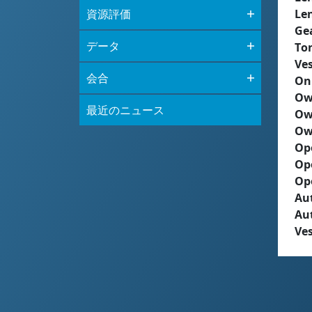
資源評価
Le
Ge
データ
To
Ves
会合
On
Ow
最近のニュース
Ow
Ow
Op
Op
Op
Aut
Au
Ves