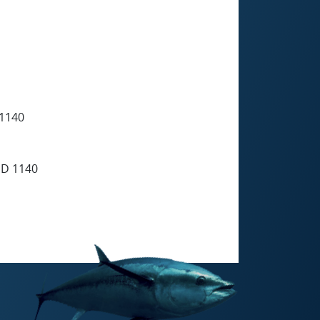
1140
D 1140