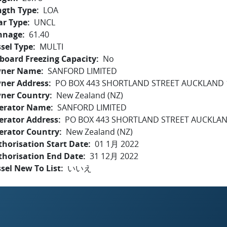
ngth Type
LOA
ar Type
UNCL
nnage
61.40
sel Type
MULTI
board Freezing Capacity
No
ner Name
SANFORD LIMITED
ner Address
PO BOX 443 SHORTLAND STREET AUCKLAND 
ner Country
New Zealand (NZ)
erator Name
SANFORD LIMITED
erator Address
PO BOX 443 SHORTLAND STREET AUCKLAN
erator Country
New Zealand (NZ)
horisation Start Date
01 1月 2022
thorisation End Date
31 12月 2022
sel New To List
いいえ