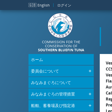
メインコンテンツに移動
🇬🇧
English
ログイン
COMMISSION FOR THE
CONSERVATION OF
SOUTHERN BLUEFIN TUNA
ホーム
Ve
CC
委員会について
Ve
Fla
みなみまぐろについて
Aut
Cal
みなみまぐろの管理措置
Re
Pr
船舶、蓄養場及び指定港
Le