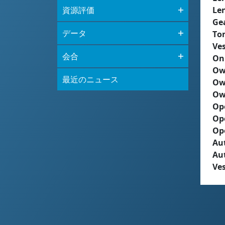
資源評価
Le
Ge
データ
To
Ves
会合
On
Ow
最近のニュース
Ow
Ow
Op
Op
Op
Aut
Au
Ves