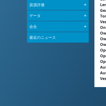
資源評価
Le
Ge
データ
To
Ves
会合
On
Ow
最近のニュース
Ow
Ow
Op
Op
Op
Aut
Au
Ves