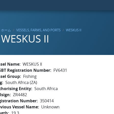
ホーム
VESSELS, FARMS, AND PORTS
WESKUS II
WESKUS II
ssel Name
WESKUS II
SBT Registration Number
FV6431
ssel Group
Fishing
g
South Africa (ZA)
horising Entity
South Africa
lsign
ZR4482
gistration Number
350414
evious Vessel Name
Unknown
ngth
19.3