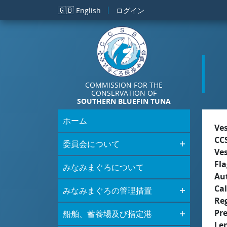
メインコンテンツに移動
🇬🇧
English
ログイン
COMMISSION FOR THE
CONSERVATION OF
SOUTHERN BLUEFIN TUNA
ホーム
Ve
CC
委員会について
Ve
Fla
みなみまぐろについて
Aut
Cal
みなみまぐろの管理措置
Re
Pr
船舶、蓄養場及び指定港
Le