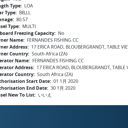
ngth Type
LOA
ar Type
BB,LL
nnage
80.57
sel Type
MULTI
board Freezing Capacity
No
ner Name
FERNANDES FISHING CC
ner Address
17 ERICA ROAD, BLOUBERGRANDT, TABLE VI
ner Country
South Africa (ZA)
erator Name
FERNANDES FISHING CC
erator Address
17 ERICA ROAD, BLOUBERGRANDT, TABLE 
erator Country
South Africa (ZA)
horisation Start Date
01 1月 2020
thorisation End Date
30 1月 2020
sel New To List
いいえ