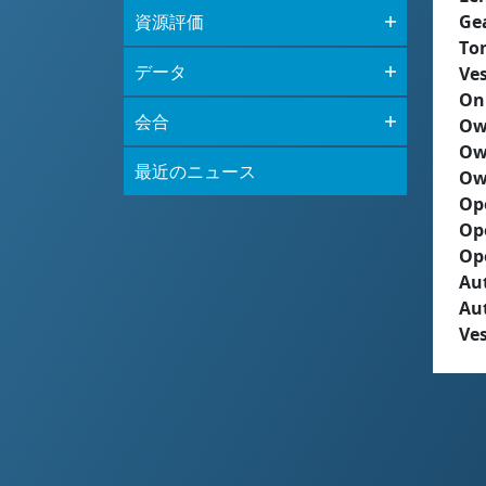
資源評価
Ge
To
データ
Ves
On
会合
Ow
Ow
最近のニュース
Ow
Op
Op
Op
Aut
Au
Ves