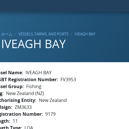
ホーム
VESSELS, FARMS, AND PORTS
IVEAGH BAY
IVEAGH BAY
ssel Name
IVEAGH BAY
SBT Registration Number
FV3953
ssel Group
Fishing
g
New Zealand (NZ)
horising Entity
New Zealand
lsign
ZM3633
gistration Number
9179
ngth
11
ngth Type
LOA