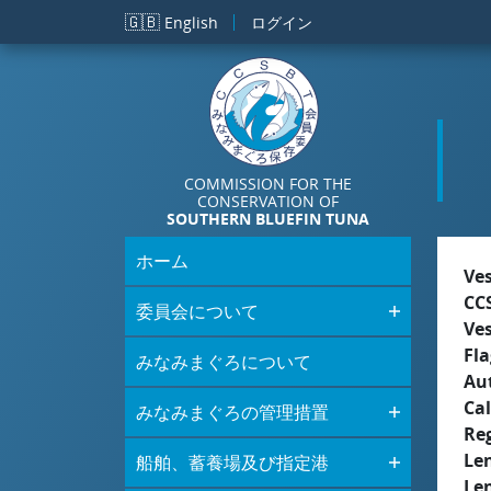
メインコンテンツに移動
🇬🇧
English
ログイン
COMMISSION FOR THE
CONSERVATION OF
SOUTHERN BLUEFIN TUNA
ホーム
Ve
CC
委員会について
Ve
Fla
みなみまぐろについて
Aut
Cal
みなみまぐろの管理措置
Re
Le
船舶、蓄養場及び指定港
Le