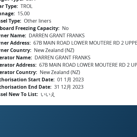
ar Type
TROL
nnage
15.00
sel Type
Other liners
board Freezing Capacity
No
ner Name
DARREN GRANT FRANKS
ner Address
67B MAIN ROAD LOWER MOUTERE RD 2 UPP
ner Country
New Zealand (NZ)
erator Name
DARREN GRANT FRANKS
erator Address
67B MAIN ROAD LOWER MOUTERE RD 2 U
erator Country
New Zealand (NZ)
horisation Start Date
01 1月 2023
thorisation End Date
31 12月 2023
sel New To List
いいえ