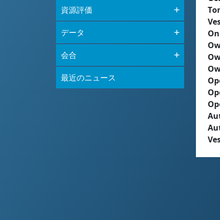
資源評価
To
Ves
データ
On
Ow
会合
Ow
Ow
最近のニュース
Op
Op
Op
Aut
Au
Ves