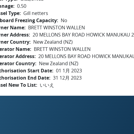
nnage
0.50
sel Type
Gill netters
board Freezing Capacity
No
ner Name
BRETT WINSTON WALLEN
ner Address
20 MELLONS BAY ROAD HOWICK MANUKAU 2
ner Country
New Zealand (NZ)
erator Name
BRETT WINSTON WALLEN
erator Address
20 MELLONS BAY ROAD HOWICK MANUKAU
erator Country
New Zealand (NZ)
horisation Start Date
01 1月 2023
thorisation End Date
31 12月 2023
sel New To List
いいえ