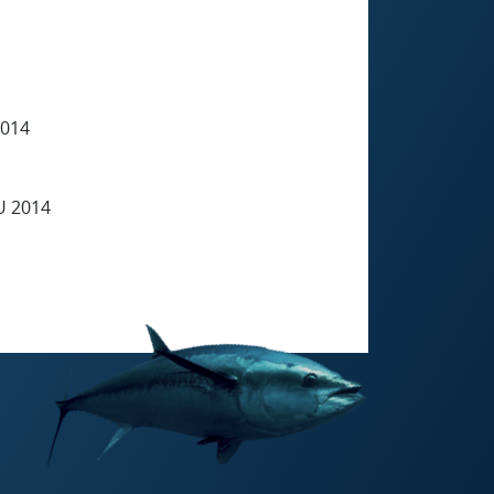
014
 2014