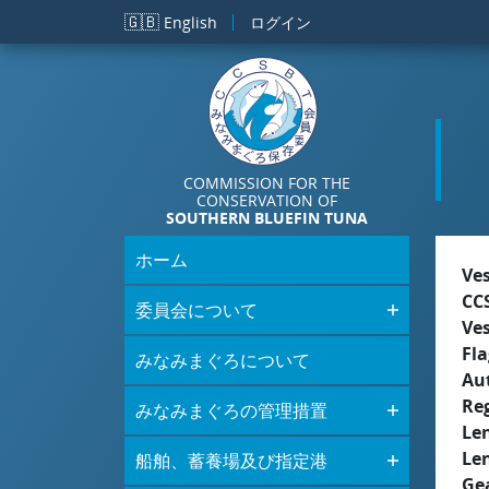
メインコンテンツに移動
🇬🇧
English
ログイン
COMMISSION FOR THE
CONSERVATION OF
SOUTHERN BLUEFIN TUNA
ホーム
Ve
CC
委員会について
Ve
Fla
みなみまぐろについて
Aut
Re
みなみまぐろの管理措置
Le
Le
船舶、蓄養場及び指定港
Ge