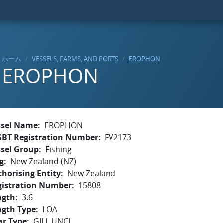
ホーム
VESSELS, FARMS, AND PORTS
EROPHON
EROPHON
ssel Name
EROPHON
SBT Registration Number
FV2173
ssel Group
Fishing
g
New Zealand (NZ)
horising Entity
New Zealand
gistration Number
15808
ngth
3.6
ngth Type
LOA
ar Type
GILL,UNCL