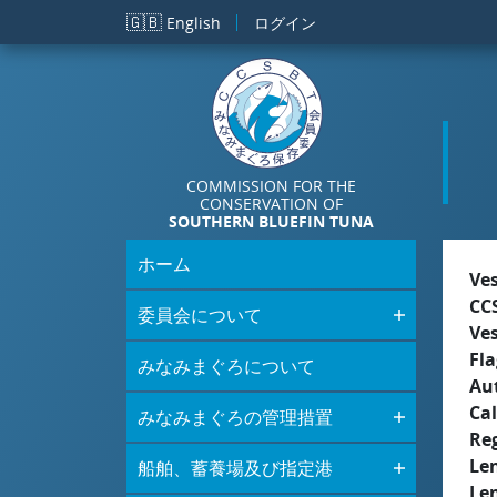
メインコンテンツに移動
🇬🇧
English
ログイン
COMMISSION FOR THE
CONSERVATION OF
SOUTHERN BLUEFIN TUNA
ホーム
Ve
CC
委員会について
Ve
Fla
みなみまぐろについて
Aut
Cal
みなみまぐろの管理措置
Re
Le
船舶、蓄養場及び指定港
Le