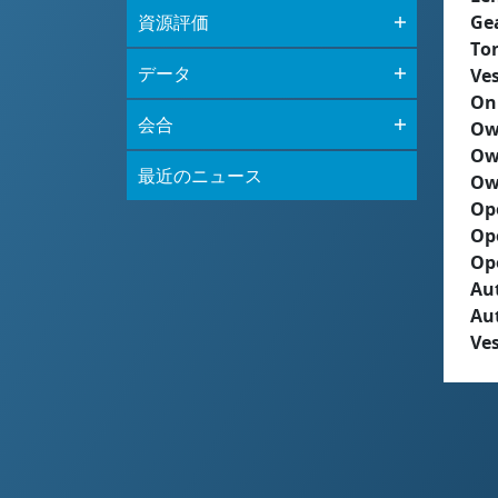
資源評価
Ge
To
データ
Ves
On
会合
Ow
Ow
最近のニュース
Ow
Op
Op
Op
Aut
Au
Ves