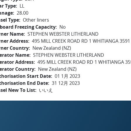
ar Type
LL
nnage
28.00
sel Type
Other liners
board Freezing Capacity
No
ner Name
STEPHEN WEBSTER LITHERLAND
ner Address
495 MILL CREEK ROAD RD 1 WHITIANGA 3591
ner Country
New Zealand (NZ)
erator Name
STEPHEN WEBSTER LITHERLAND
erator Address
495 MILL CREEK ROAD RD 1 WHITIANGA 35
erator Country
New Zealand (NZ)
horisation Start Date
01 1月 2023
thorisation End Date
31 12月 2023
sel New To List
いいえ