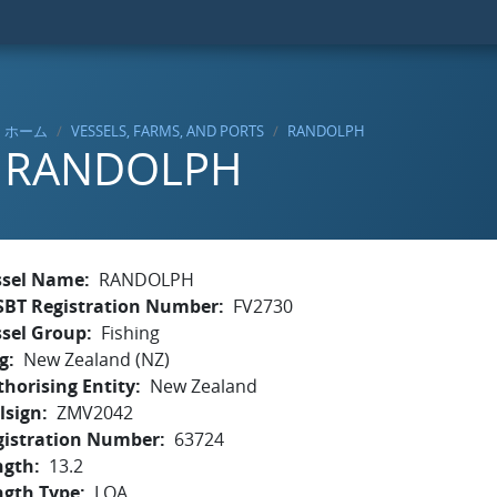
ホーム
VESSELS, FARMS, AND PORTS
RANDOLPH
RANDOLPH
ssel Name
RANDOLPH
SBT Registration Number
FV2730
ssel Group
Fishing
g
New Zealand (NZ)
horising Entity
New Zealand
lsign
ZMV2042
gistration Number
63724
ngth
13.2
ngth Type
LOA