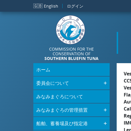
メインコンテンツに移動
🇬🇧
English
ログイン
COMMISSION FOR THE
CONSERVATION OF
SOUTHERN BLUEFIN TUNA
ホーム
Ve
CC
委員会について
Ve
Fla
みなみまぐろについて
Aut
Cal
みなみまぐろの管理措置
Re
IM
船舶、蓄養場及び指定港
Le