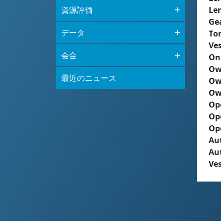
資源評価
Le
Ge
データ
To
Ves
会合
On
Ow
最近のニュース
Ow
Ow
Op
Op
Op
Aut
Au
Ves