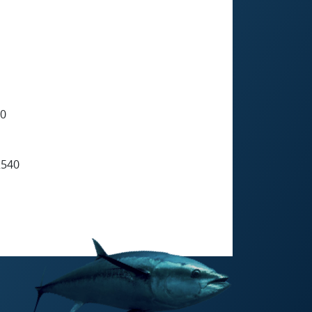
40
2540