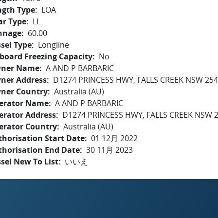
ngth Type
LOA
ar Type
LL
nnage
60.00
sel Type
Longline
board Freezing Capacity
No
ner Name
A AND P BARBARIC
ner Address
D1274 PRINCESS HWY, FALLS CREEK NSW 25
ner Country
Australia (AU)
erator Name
A AND P BARBARIC
erator Address
D1274 PRINCESS HWY, FALLS CREEK NSW 
erator Country
Australia (AU)
horisation Start Date
01 12月 2022
thorisation End Date
30 11月 2023
sel New To List
いいえ