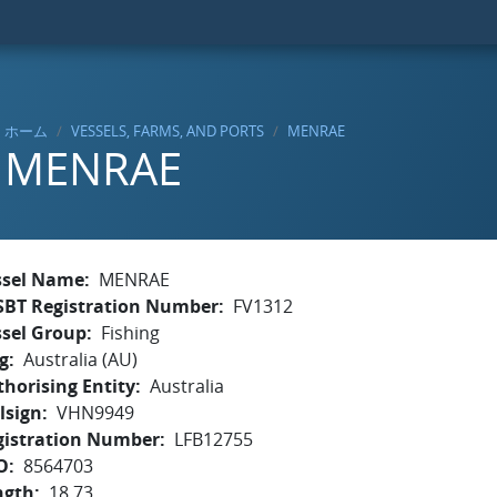
ホーム
VESSELS, FARMS, AND PORTS
MENRAE
MENRAE
ssel Name
MENRAE
SBT Registration Number
FV1312
ssel Group
Fishing
g
Australia (AU)
horising Entity
Australia
lsign
VHN9949
gistration Number
LFB12755
O
8564703
ngth
18.73