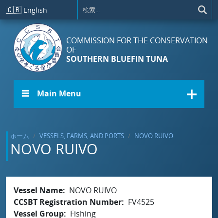
メインコンテンツに移動
🇬🇧
English
COMMISSION FOR THE CONSERVATION
OF
SOUTHERN BLUEFIN TUNA
☰ Main Menu
ホーム
VESSELS, FARMS, AND PORTS
NOVO RUIVO
NOVO RUIVO
Vessel Name
NOVO RUIVO
CCSBT Registration Number
FV4525
Vessel Group
Fishing