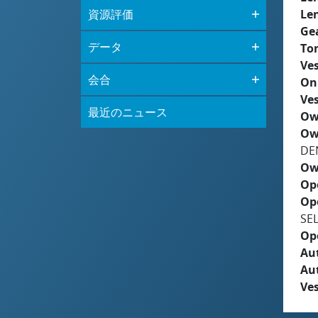
資源評価
Le
Ge
データ
To
Ves
会合
On
Ves
最近のニュース
Ow
Ow
DE
Ow
Op
Op
SE
Op
Aut
Au
Ves