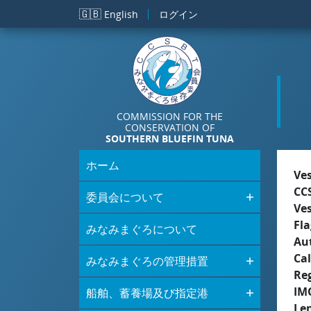
メインコンテンツに移動
🇬🇧
English
ログイン
COMMISSION FOR THE
CONSERVATION OF
SOUTHERN BLUEFIN TUNA
ホーム
Ve
CC
委員会について
Ve
Fla
みなみまぐろについて
Aut
Cal
みなみまぐろの管理措置
Re
IM
船舶、蓄養場及び指定港
Le