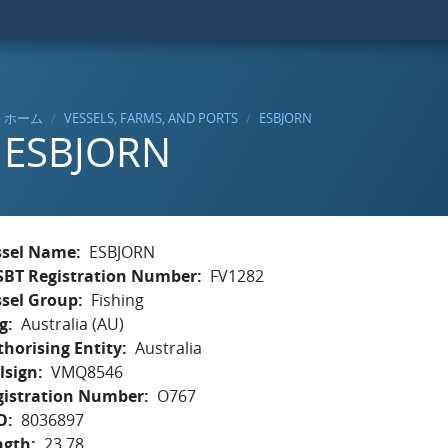
ホーム
VESSELS, FARMS, AND PORTS
ESBJORN
ESBJORN
ssel Name
ESBJORN
SBT Registration Number
FV1282
ssel Group
Fishing
g
Australia (AU)
horising Entity
Australia
lsign
VMQ8546
gistration Number
O767
O
8036897
ngth
23.78