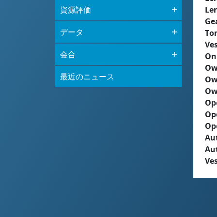
資源評価
Le
Ge
データ
To
Ves
会合
On
Ow
最近のニュース
Ow
Ow
Op
Op
Op
Aut
Au
Ves