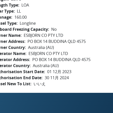
ngth Type
LOA
ar Type
LL
nnage
160.00
sel Type
Longline
board Freezing Capacity
No
ner Name
ESBJORN CO PTY LTD
ner Address
PO BOX 14 BUDDINA QLD 4575
ner Country
Australia (AU)
erator Name
ESBJORN CO PTY LTD
erator Address
PO BOX 14 BUDDINA QLD 4575
erator Country
Australia (AU)
horisation Start Date
01 12月 2023
thorisation End Date
30 11月 2024
sel New To List
いいえ