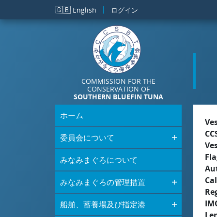
メインコンテンツに移動
🇬🇧
English
ログイン
COMMISSION FOR THE
CONSERVATION OF
SOUTHERN BLUEFIN TUNA
ホーム
Ve
CC
委員会について
Ve
Fla
みなみまぐろについて
Aut
Cal
みなみまぐろの管理措置
Re
IM
船舶、蓄養場及び指定港
Le