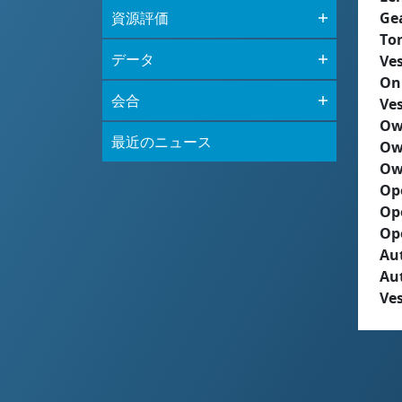
資源評価
Ge
To
データ
Ves
On
会合
Ves
Ow
最近のニュース
Ow
Ow
Op
Op
Op
Aut
Au
Ves