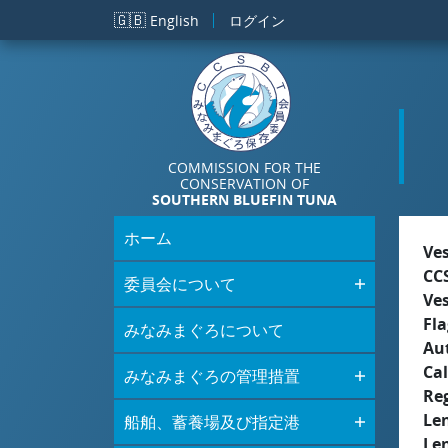
メインコンテンツに移動
🇬🇧
English
ログイン
COMMISSION FOR THE
CONSERVATION OF
SOUTHERN BLUEFIN TUNA
ホーム
Ve
CC
委員会について
Ve
Fla
みなみまぐろについて
Aut
Cal
みなみまぐろの管理措置
Re
Le
船舶、蓄養場及び指定港
Le