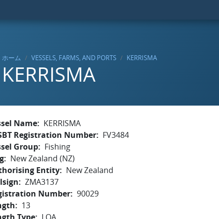
ホーム
VESSELS, FARMS, AND PORTS
KERRISMA
KERRISMA
ssel Name
KERRISMA
SBT Registration Number
FV3484
ssel Group
Fishing
g
New Zealand (NZ)
horising Entity
New Zealand
lsign
ZMA3137
gistration Number
90029
ngth
13
ngth Type
LOA