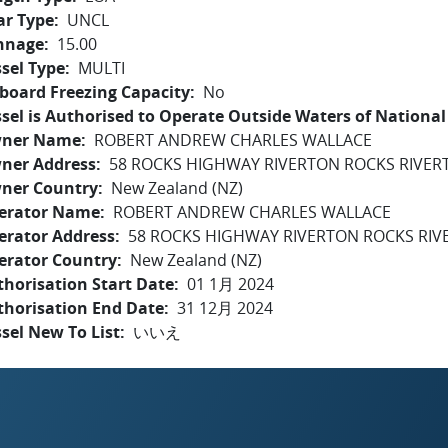
ar Type
UNCL
nnage
15.00
sel Type
MULTI
board Freezing Capacity
No
sel is Authorised to Operate Outside Waters of National 
ner Name
ROBERT ANDREW CHARLES WALLACE
ner Address
58 ROCKS HIGHWAY RIVERTON ROCKS RIVER
ner Country
New Zealand (NZ)
erator Name
ROBERT ANDREW CHARLES WALLACE
erator Address
58 ROCKS HIGHWAY RIVERTON ROCKS RIV
erator Country
New Zealand (NZ)
horisation Start Date
01 1月 2024
thorisation End Date
31 12月 2024
sel New To List
いいえ