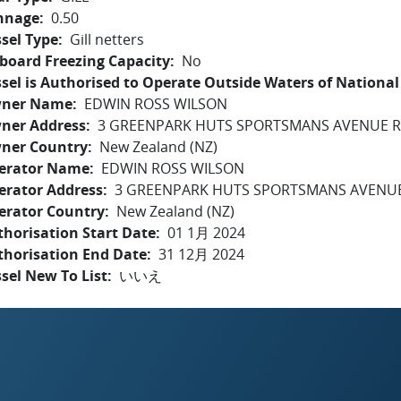
nnage
0.50
sel Type
Gill netters
board Freezing Capacity
No
sel is Authorised to Operate Outside Waters of National 
ner Name
EDWIN ROSS WILSON
ner Address
3 GREENPARK HUTS SPORTSMANS AVENUE R
ner Country
New Zealand (NZ)
erator Name
EDWIN ROSS WILSON
erator Address
3 GREENPARK HUTS SPORTSMANS AVENUE
erator Country
New Zealand (NZ)
horisation Start Date
01 1月 2024
thorisation End Date
31 12月 2024
sel New To List
いいえ