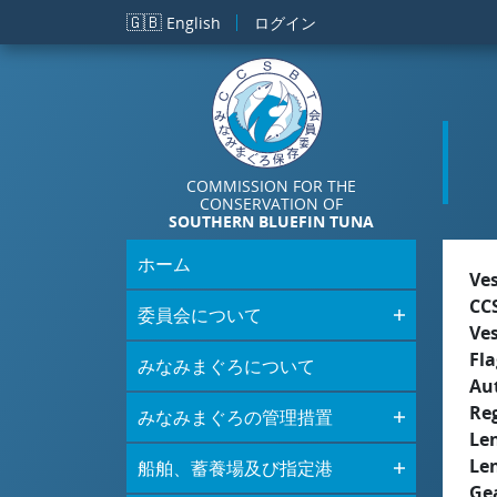
メインコンテンツに移動
🇬🇧
English
ログイン
COMMISSION FOR THE
CONSERVATION OF
SOUTHERN BLUEFIN TUNA
ホーム
Ve
CC
委員会について
Ve
Fla
みなみまぐろについて
Aut
Re
みなみまぐろの管理措置
Le
Le
船舶、蓄養場及び指定港
Ge