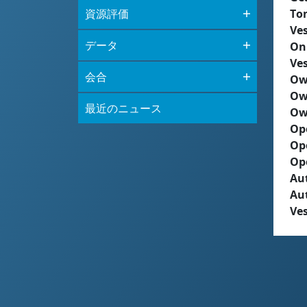
資源評価
To
Ves
データ
On
Ves
会合
Ow
Ow
最近のニュース
Ow
Op
Op
Op
Aut
Au
Ves