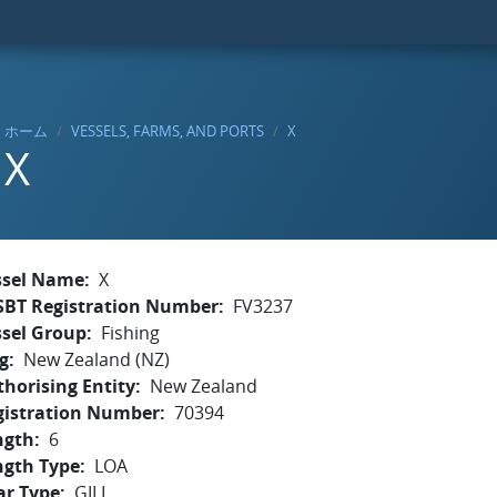
ホーム
VESSELS, FARMS, AND PORTS
X
X
ssel Name
X
SBT Registration Number
FV3237
ssel Group
Fishing
g
New Zealand (NZ)
horising Entity
New Zealand
gistration Number
70394
ngth
6
ngth Type
LOA
ar Type
GILL