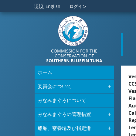
メインコンテンツに移動
🇬🇧
English
ログイン
COMMISSION FOR THE
CONSERVATION OF
SOUTHERN BLUEFIN TUNA
ホーム
Ve
CC
委員会について
Ve
Fla
みなみまぐろについて
Aut
Cal
みなみまぐろの管理措置
Re
Le
船舶、蓄養場及び指定港
Le