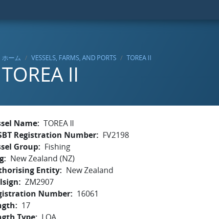
ホーム
VESSELS, FARMS, AND PORTS
TOREA II
TOREA II
ssel Name
TOREA II
SBT Registration Number
FV2198
ssel Group
Fishing
g
New Zealand (NZ)
horising Entity
New Zealand
lsign
ZM2907
gistration Number
16061
ngth
17
ngth Type
LOA