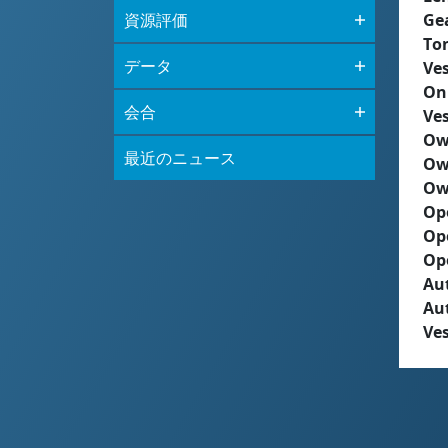
資源評価
Ge
To
データ
Ves
On
会合
Ves
Ow
最近のニュース
Ow
Ow
Op
Op
Op
Aut
Au
Ves