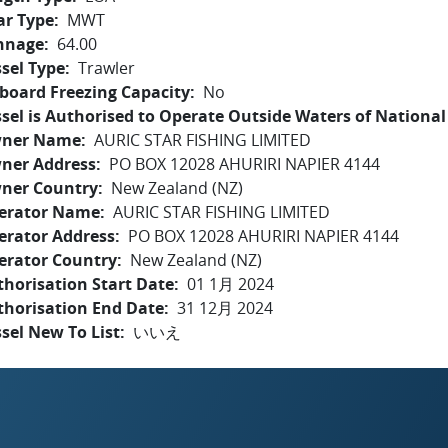
ar Type
MWT
nnage
64.00
sel Type
Trawler
board Freezing Capacity
No
sel is Authorised to Operate Outside Waters of National 
ner Name
AURIC STAR FISHING LIMITED
ner Address
PO BOX 12028 AHURIRI NAPIER 4144
ner Country
New Zealand (NZ)
erator Name
AURIC STAR FISHING LIMITED
erator Address
PO BOX 12028 AHURIRI NAPIER 4144
erator Country
New Zealand (NZ)
horisation Start Date
01 1月 2024
thorisation End Date
31 12月 2024
sel New To List
いいえ