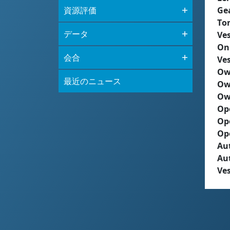
資源評価
Ge
To
データ
Ves
On
会合
Ves
Ow
最近のニュース
Ow
Ow
Op
Op
Op
Aut
Au
Ves