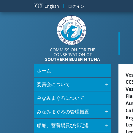
メインコンテンツに移動
🇬🇧
English
ログイン
COMMISSION FOR THE
CONSERVATION OF
SOUTHERN BLUEFIN TUNA
ホーム
Ve
CC
委員会について
Ve
Fla
みなみまぐろについて
Aut
Cal
みなみまぐろの管理措置
Re
Le
船舶、蓄養場及び指定港
Le