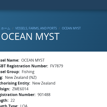
ホーム
VESSELS, FARMS, AND PORTS
OCEAN MYST
OCEAN MYST
ssel Name
OCEAN MYST
SBT Registration Number
FV7879
ssel Group
Fishing
g
New Zealand (NZ)
horising Entity
New Zealand
lsign
ZME6014
gistration Number
901488
ngth
22
ngth Type
LOA