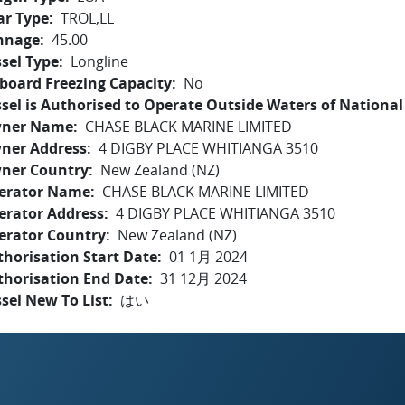
ar Type
TROL,LL
nnage
45.00
sel Type
Longline
board Freezing Capacity
No
sel is Authorised to Operate Outside Waters of National 
ner Name
CHASE BLACK MARINE LIMITED
ner Address
4 DIGBY PLACE WHITIANGA 3510
ner Country
New Zealand (NZ)
erator Name
CHASE BLACK MARINE LIMITED
erator Address
4 DIGBY PLACE WHITIANGA 3510
erator Country
New Zealand (NZ)
horisation Start Date
01 1月 2024
thorisation End Date
31 12月 2024
sel New To List
はい