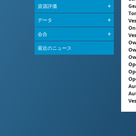
資源評価
Ge
To
データ
Ves
On
会合
Ves
Ow
最近のニュース
Ow
Ow
Op
Op
Op
Aut
Au
Ves