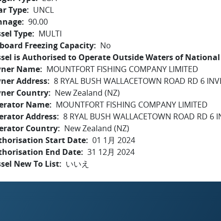
ar Type
UNCL
nnage
90.00
sel Type
MULTI
board Freezing Capacity
No
sel is Authorised to Operate Outside Waters of National 
ner Name
MOUNTFORT FISHING COMPANY LIMITED
ner Address
8 RYAL BUSH WALLACETOWN ROAD RD 6 INV
ner Country
New Zealand (NZ)
erator Name
MOUNTFORT FISHING COMPANY LIMITED
erator Address
8 RYAL BUSH WALLACETOWN ROAD RD 6 I
erator Country
New Zealand (NZ)
horisation Start Date
01 1月 2024
thorisation End Date
31 12月 2024
sel New To List
いいえ