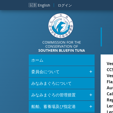
メインコンテンツに移動
🇬🇧
English
ログイン
COMMISSION FOR THE
CONSERVATION OF
SOUTHERN BLUEFIN TUNA
ホーム
Ve
CC
委員会について
Ve
Fla
みなみまぐろについて
Aut
Cal
みなみまぐろの管理措置
Re
Le
船舶、蓄養場及び指定港
Le