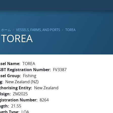
ホーム
VESSELS, FARMS, AND PORTS
TOREA
TOREA
ssel Name
TOREA
SBT Registration Number
FV3387
ssel Group
Fishing
g
New Zealand (NZ)
horising Entity
New Zealand
lsign
ZM2025
gistration Number
8264
ngth
21.55
ngth Type
LOA