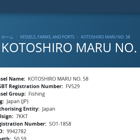
ホーム
VESSELS, FARMS, AND PORTS
KOTOSHIRO MARU NO. 58
KOTOSHIRO MARU NO.
ssel Name
KOTOSHIRO MARU NO. 58
SBT Registration Number
FV529
ssel Group
Fishing
g
Japan (JP)
horising Entity
Japan
lsign
7KKT
gistration Number
SO1-1858
O
9942782
ngth
50.59