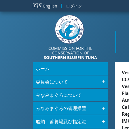
メインコンテンツに移動
🇬🇧
English
ログイン
COMMISSION FOR THE
CONSERVATION OF
SOUTHERN BLUEFIN TUNA
ホーム
Ve
CC
委員会について
Ve
Fla
みなみまぐろについて
Aut
Cal
みなみまぐろの管理措置
Re
IM
船舶、蓄養場及び指定港
Le