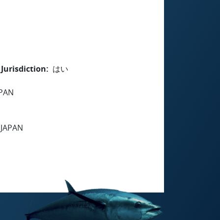
Jurisdiction
はい
APAN
 JAPAN