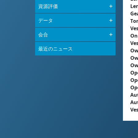
資源評価
Le
Ge
データ
To
Ves
会合
On
Ves
最近のニュース
Ow
Ow
Ow
Op
Op
Op
Aut
Au
Ves