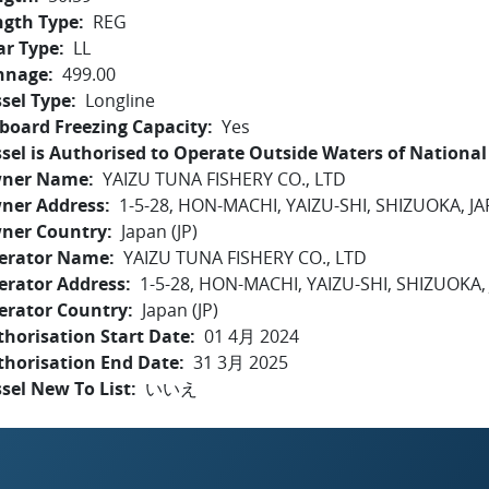
ngth Type
REG
ar Type
LL
nnage
499.00
sel Type
Longline
board Freezing Capacity
Yes
sel is Authorised to Operate Outside Waters of National 
ner Name
YAIZU TUNA FISHERY CO., LTD
ner Address
1-5-28, HON-MACHI, YAIZU-SHI, SHIZUOKA, J
ner Country
Japan (JP)
erator Name
YAIZU TUNA FISHERY CO., LTD
erator Address
1-5-28, HON-MACHI, YAIZU-SHI, SHIZUOKA,
erator Country
Japan (JP)
horisation Start Date
01 4月 2024
thorisation End Date
31 3月 2025
sel New To List
いいえ