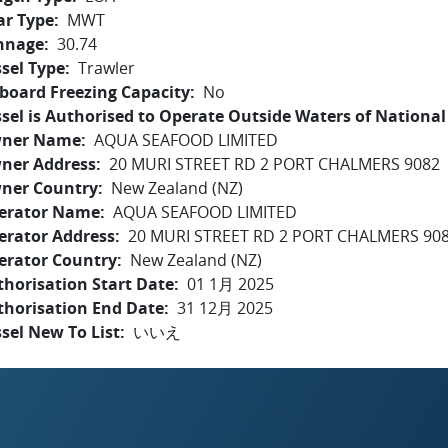
ar Type
MWT
nnage
30.74
sel Type
Trawler
board Freezing Capacity
No
sel is Authorised to Operate Outside Waters of National 
ner Name
AQUA SEAFOOD LIMITED
ner Address
20 MURI STREET RD 2 PORT CHALMERS 9082
ner Country
New Zealand (NZ)
erator Name
AQUA SEAFOOD LIMITED
erator Address
20 MURI STREET RD 2 PORT CHALMERS 90
erator Country
New Zealand (NZ)
horisation Start Date
01 1月 2025
thorisation End Date
31 12月 2025
sel New To List
いいえ