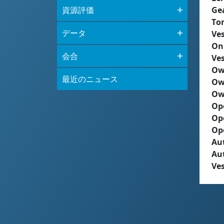
資源評価
Ge
To
データ
Ves
On
会合
Ves
Ow
最近のニュース
Ow
Ow
Op
Op
Op
Aut
Au
Ves