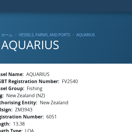
ホーム
VESSELS, FARMS, AND PORTS
AQUARIUS
AQUARIUS
ssel Name
AQUARIUS
SBT Registration Number
FV2540
ssel Group
Fishing
g
New Zealand (NZ)
horising Entity
New Zealand
lsign
ZM3943
gistration Number
6051
ngth
13.38
ngth Type
LOA