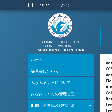
メインコンテンツに移動
🇬🇧
English
ログイン
COMMISSION FOR THE
CONSERVATION OF
SOUTHERN BLUEFIN TUNA
ホーム
Ve
CC
委員会について
Ve
Fla
みなみまぐろについて
Aut
Cal
みなみまぐろの管理措置
Re
Le
船舶、蓄養場及び指定港
Le