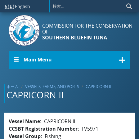
メインコンテンツに移動
🇬🇧
English
COMMISSION FOR THE CONSERVATION
OF
SOUTHERN BLUEFIN TUNA
☰ Main Menu
ホーム
VESSELS, FARMS, AND PORTS
CAPRICORN II
CAPRICORN II
Vessel Name
CAPRICORN II
CCSBT Registration Number
FV5971
Vessel Group
Fishing