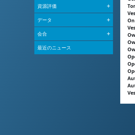
資源評価
To
Ves
データ
On
Ves
会合
Ow
Ow
最近のニュース
Ow
Op
Op
Op
Aut
Au
Ves