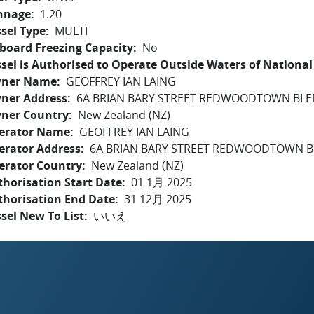
nnage
1.20
sel Type
MULTI
board Freezing Capacity
No
sel is Authorised to Operate Outside Waters of National 
ner Name
GEOFFREY IAN LAING
ner Address
6A BRIAN BARY STREET REDWOODTOWN BLE
ner Country
New Zealand (NZ)
erator Name
GEOFFREY IAN LAING
erator Address
6A BRIAN BARY STREET REDWOODTOWN B
erator Country
New Zealand (NZ)
horisation Start Date
01 1月 2025
thorisation End Date
31 12月 2025
sel New To List
いいえ