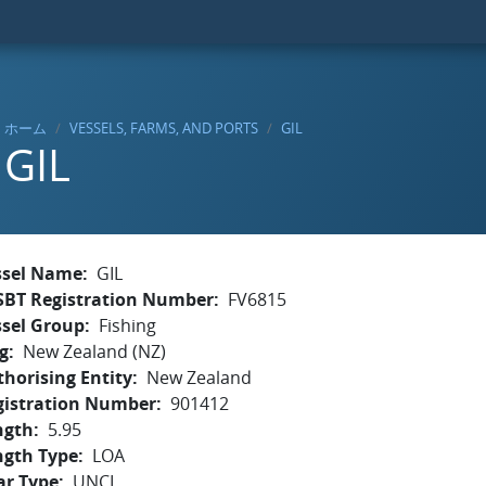
ホーム
VESSELS, FARMS, AND PORTS
GIL
GIL
ssel Name
GIL
SBT Registration Number
FV6815
ssel Group
Fishing
g
New Zealand (NZ)
horising Entity
New Zealand
gistration Number
901412
ngth
5.95
ngth Type
LOA
ar Type
UNCL