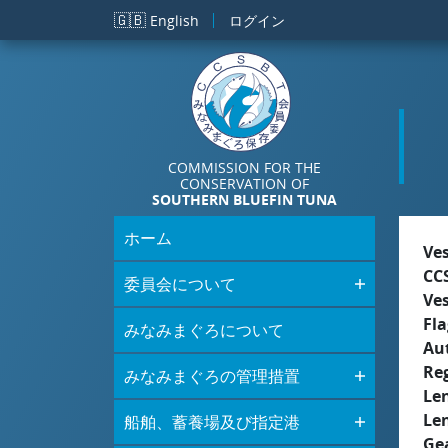
メインコンテンツに移動
🇬🇧
English
ログイン
COMMISSION FOR THE
CONSERVATION OF
SOUTHERN BLUEFIN TUNA
ホーム
Ve
CC
委員会について
Ve
Fla
みなみまぐろについて
Aut
Re
みなみまぐろの管理措置
Le
Le
船舶、蓄養場及び指定港
Ge