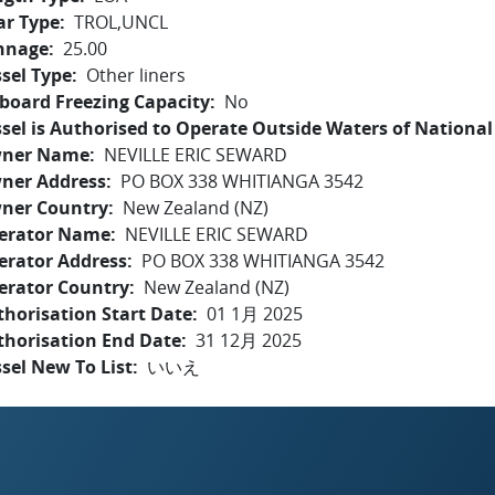
ar Type
TROL,UNCL
nnage
25.00
sel Type
Other liners
board Freezing Capacity
No
sel is Authorised to Operate Outside Waters of National 
ner Name
NEVILLE ERIC SEWARD
ner Address
PO BOX 338 WHITIANGA 3542
ner Country
New Zealand (NZ)
erator Name
NEVILLE ERIC SEWARD
erator Address
PO BOX 338 WHITIANGA 3542
erator Country
New Zealand (NZ)
horisation Start Date
01 1月 2025
thorisation End Date
31 12月 2025
sel New To List
いいえ