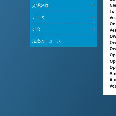
資源評価
Ge
To
データ
Ves
On
会合
Ves
Ow
最近のニュース
Ow
Ow
Op
Op
Op
Aut
Au
Ves