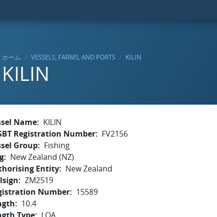
ホーム
VESSELS, FARMS, AND PORTS
KILIN
KILIN
ssel Name
KILIN
SBT Registration Number
FV2156
ssel Group
Fishing
g
New Zealand (NZ)
horising Entity
New Zealand
lsign
ZM2519
gistration Number
15589
ngth
10.4
ngth Type
LOA