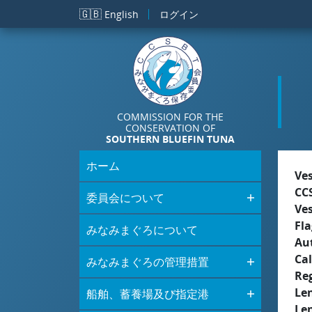
メインコンテンツに移動
🇬🇧
English
ログイン
COMMISSION FOR THE
CONSERVATION OF
SOUTHERN BLUEFIN TUNA
ホーム
Ve
CC
委員会について
Ve
Fla
みなみまぐろについて
Aut
Cal
みなみまぐろの管理措置
Re
Le
船舶、蓄養場及び指定港
Le