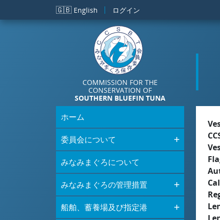
メインコンテンツに移動
🇬🇧
English
ログイン
COMMISSION FOR THE
CONSERVATION OF
SOUTHERN BLUEFIN TUNA
ホーム
Ve
CC
委員会について
Ve
Fla
みなみまぐろについて
Aut
Cal
みなみまぐろの管理措置
Re
Le
船舶、蓄養場及び指定港
Le