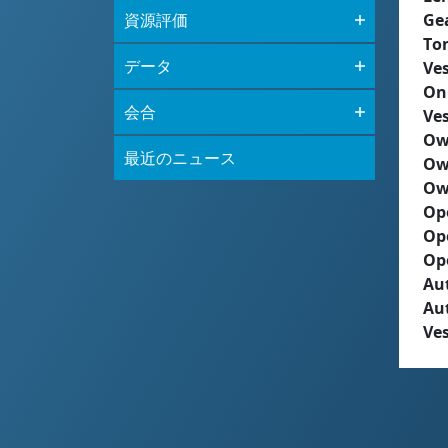
資源評価
Ge
To
データ
Ves
On
会合
Ves
Ow
最近のニュース
Ow
Ow
Op
Op
Op
Aut
Au
Ves