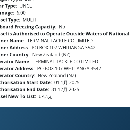
ar Type
UNCL
nnage
6.00
sel Type
MULTI
board Freezing Capacity
No
sel is Authorised to Operate Outside Waters of National 
ner Name
TERMINAL TACKLE CO LIMITED
ner Address
PO BOX 107 WHITIANGA 3542
ner Country
New Zealand (NZ)
erator Name
TERMINAL TACKLE CO LIMITED
erator Address
PO BOX 107 WHITIANGA 3542
erator Country
New Zealand (NZ)
horisation Start Date
01 1月 2025
thorisation End Date
31 12月 2025
sel New To List
いいえ