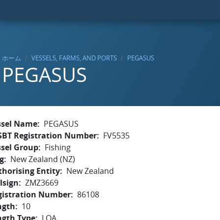
ホーム
VESSELS, FARMS, AND PORTS
PEGASUS
PEGASUS
ssel Name
PEGASUS
SBT Registration Number
FV5535
ssel Group
Fishing
g
New Zealand (NZ)
horising Entity
New Zealand
lsign
ZMZ3669
gistration Number
86108
ngth
10
ngth Type
LOA