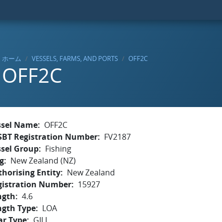
ホーム
VESSELS, FARMS, AND PORTS
OFF2C
OFF2C
ssel Name
OFF2C
SBT Registration Number
FV2187
ssel Group
Fishing
g
New Zealand (NZ)
horising Entity
New Zealand
gistration Number
15927
ngth
4.6
ngth Type
LOA
ar Type
GILL