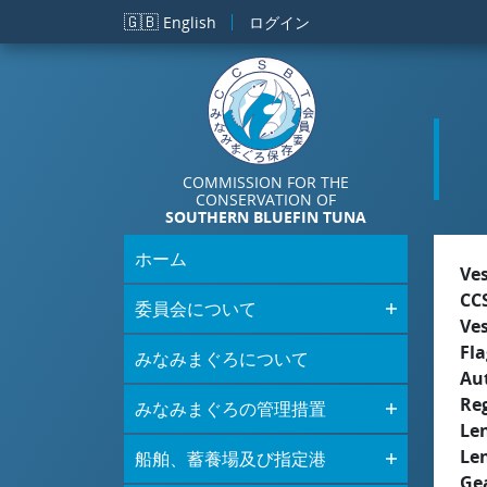
メインコンテンツに移動
🇬🇧
English
ログイン
COMMISSION FOR THE
CONSERVATION OF
SOUTHERN BLUEFIN TUNA
ホーム
Ve
CC
委員会について
Ve
Fla
みなみまぐろについて
Aut
Re
みなみまぐろの管理措置
Le
Le
船舶、蓄養場及び指定港
Ge