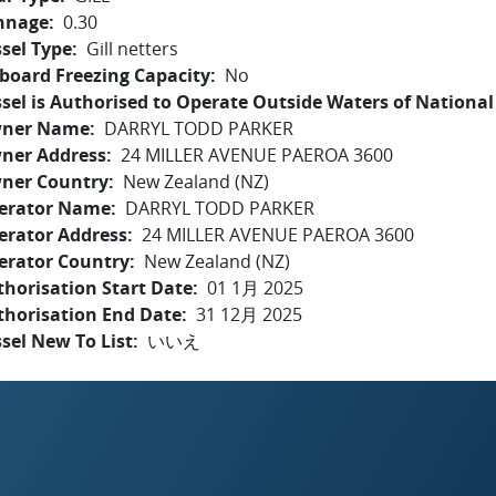
nnage
0.30
sel Type
Gill netters
board Freezing Capacity
No
sel is Authorised to Operate Outside Waters of National 
ner Name
DARRYL TODD PARKER
ner Address
24 MILLER AVENUE PAEROA 3600
ner Country
New Zealand (NZ)
erator Name
DARRYL TODD PARKER
erator Address
24 MILLER AVENUE PAEROA 3600
erator Country
New Zealand (NZ)
horisation Start Date
01 1月 2025
thorisation End Date
31 12月 2025
sel New To List
いいえ