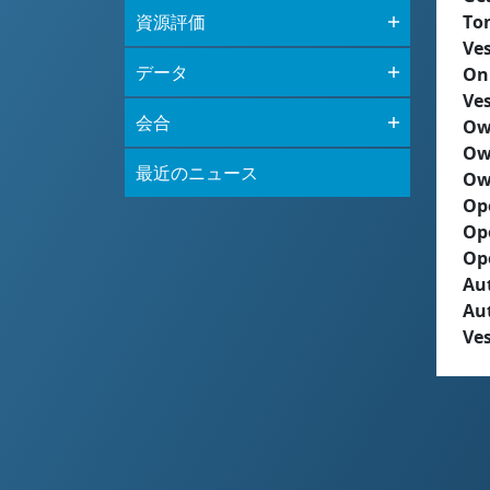
資源評価
To
Ves
データ
On
Ves
会合
Ow
Ow
最近のニュース
Ow
Op
Op
Op
Aut
Au
Ves