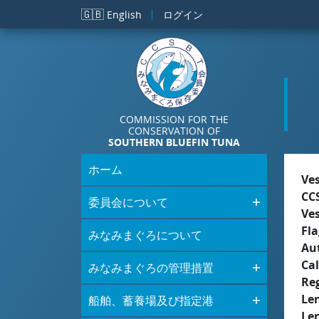
メインコンテンツに移動
🇬🇧
English
ログイン
COMMISSION FOR THE
CONSERVATION OF
SOUTHERN BLUEFIN TUNA
ホーム
Ve
CC
委員会について
Ve
Fla
みなみまぐろについて
Aut
Cal
みなみまぐろの管理措置
Re
Le
船舶、蓄養場及び指定港
Le