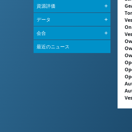
資源評価
Ge
To
データ
Ves
On
会合
Ves
Ow
最近のニュース
Ow
Ow
Op
Op
Op
Aut
Au
Ves