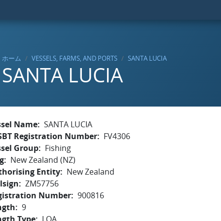
ホーム
VESSELS, FARMS, AND PORTS
SANTA LUCIA
SANTA LUCIA
ssel Name
SANTA LUCIA
SBT Registration Number
FV4306
ssel Group
Fishing
g
New Zealand (NZ)
horising Entity
New Zealand
lsign
ZM57756
gistration Number
900816
ngth
9
ngth Type
LOA