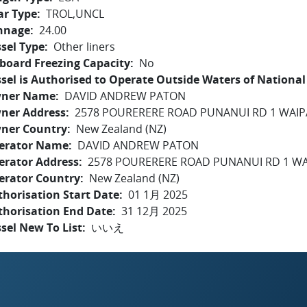
ar Type
TROL,UNCL
nnage
24.00
sel Type
Other liners
board Freezing Capacity
No
sel is Authorised to Operate Outside Waters of National 
ner Name
DAVID ANDREW PATON
ner Address
2578 POURERERE ROAD PUNANUI RD 1 WAIP
ner Country
New Zealand (NZ)
erator Name
DAVID ANDREW PATON
erator Address
2578 POURERERE ROAD PUNANUI RD 1 W
erator Country
New Zealand (NZ)
horisation Start Date
01 1月 2025
thorisation End Date
31 12月 2025
sel New To List
いいえ