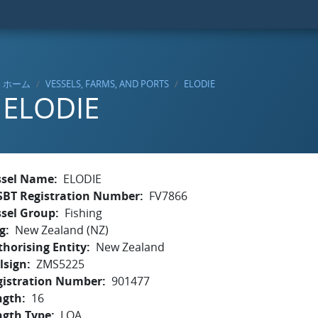
ホーム
VESSELS, FARMS, AND PORTS
ELODIE
ELODIE
ssel Name
ELODIE
SBT Registration Number
FV7866
ssel Group
Fishing
g
New Zealand (NZ)
horising Entity
New Zealand
lsign
ZMS5225
gistration Number
901477
ngth
16
ngth Type
LOA