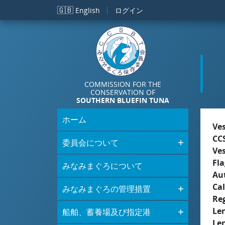
メインコンテンツに移動
🇬🇧
English
ログイン
COMMISSION FOR THE
CONSERVATION OF
SOUTHERN BLUEFIN TUNA
ホーム
Ve
CC
委員会について
Ve
Fla
みなみまぐろについて
Aut
Cal
みなみまぐろの管理措置
Re
Le
船舶、蓄養場及び指定港
Le