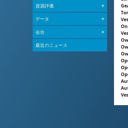
資源評価
Ge
To
データ
Ves
On
会合
Ves
Ow
最近のニュース
Ow
Ow
Op
Op
Op
Aut
Au
Ves