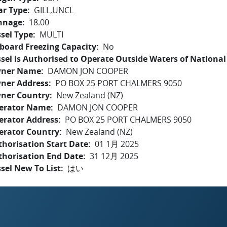
ar Type
GILL,UNCL
nnage
18.00
sel Type
MULTI
board Freezing Capacity
No
sel is Authorised to Operate Outside Waters of National 
ner Name
DAMON JON COOPER
ner Address
PO BOX 25 PORT CHALMERS 9050
ner Country
New Zealand (NZ)
erator Name
DAMON JON COOPER
erator Address
PO BOX 25 PORT CHALMERS 9050
erator Country
New Zealand (NZ)
horisation Start Date
01 1月 2025
thorisation End Date
31 12月 2025
sel New To List
はい