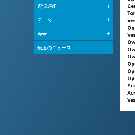
資源評価
Ge
To
データ
Ves
On
会合
Ves
Ow
最近のニュース
Ow
Ow
Op
Op
Op
Aut
Au
Ves