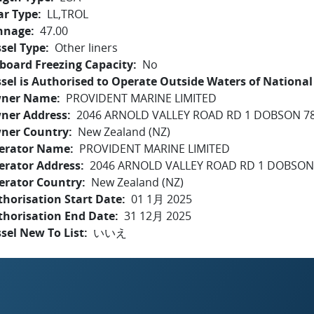
ar Type
LL,TROL
nnage
47.00
sel Type
Other liners
board Freezing Capacity
No
sel is Authorised to Operate Outside Waters of National 
ner Name
PROVIDENT MARINE LIMITED
ner Address
2046 ARNOLD VALLEY ROAD RD 1 DOBSON 7
ner Country
New Zealand (NZ)
erator Name
PROVIDENT MARINE LIMITED
erator Address
2046 ARNOLD VALLEY ROAD RD 1 DOBSON
erator Country
New Zealand (NZ)
horisation Start Date
01 1月 2025
thorisation End Date
31 12月 2025
sel New To List
いいえ