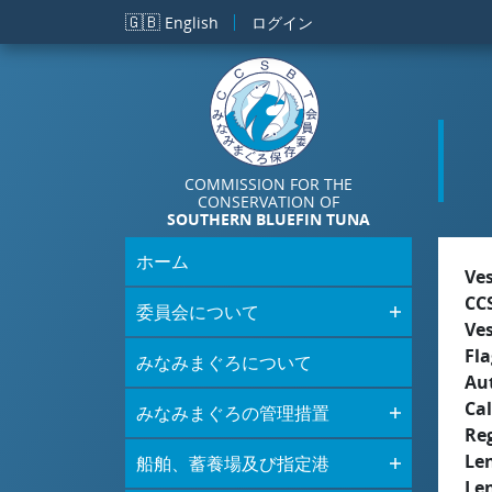
メインコンテンツに移動
🇬🇧
English
ログイン
COMMISSION FOR THE
CONSERVATION OF
SOUTHERN BLUEFIN TUNA
ホーム
Ve
CC
委員会について
Ve
Fla
みなみまぐろについて
Aut
Cal
みなみまぐろの管理措置
Re
Le
船舶、蓄養場及び指定港
Le