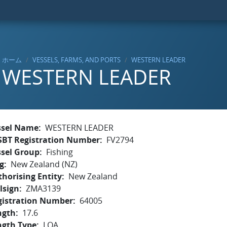
ホーム
VESSELS, FARMS, AND PORTS
WESTERN LEADER
WESTERN LEADER
ssel Name
WESTERN LEADER
SBT Registration Number
FV2794
ssel Group
Fishing
g
New Zealand (NZ)
horising Entity
New Zealand
lsign
ZMA3139
gistration Number
64005
ngth
17.6
ngth Type
LOA