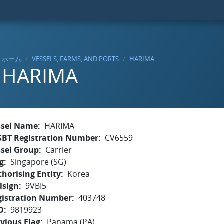
ホーム
VESSELS, FARMS, AND PORTS
HARIMA
HARIMA
ssel Name
HARIMA
SBT Registration Number
CV6559
ssel Group
Carrier
g
Singapore (SG)
horising Entity
Korea
lsign
9VBI5
gistration Number
403748
O
9819923
vious Flag
Panama (PA)