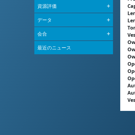
資源評価
Ca
Le
データ
Le
To
会合
Ves
Ow
最近のニュース
Ow
Ow
Op
Op
Op
Aut
Au
Ves