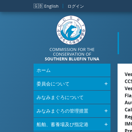
メインコンテンツに移動
🇬🇧
English
ログイン
COMMISSION FOR THE
CONSERVATION OF
SOUTHERN BLUEFIN TUNA
ホーム
Ve
CC
委員会について
Ve
Fla
みなみまぐろについて
Aut
Cal
みなみまぐろの管理措置
Re
IM
船舶、蓄養場及び指定港
Pre