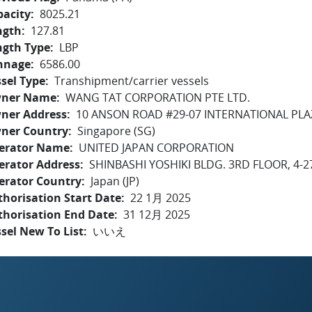
pacity
8025.21
ngth
127.81
ngth Type
LBP
nnage
6586.00
sel Type
Transhipment/carrier vessels
ner Name
WANG TAT CORPORATION PTE LTD.
ner Address
10 ANSON ROAD #29-07 INTERNATIONAL PLA
ner Country
Singapore (SG)
erator Name
UNITED JAPAN CORPORATION
erator Address
SHINBASHI YOSHIKI BLDG. 3RD FLOOR, 4-2
erator Country
Japan (JP)
horisation Start Date
22 1月 2025
thorisation End Date
31 12月 2025
sel New To List
いいえ