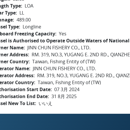
ngth Type
LOA
ar Type
LL
nnage
489.00
sel Type
Longline
board Freezing Capacity
Yes
sel is Authorised to Operate Outside Waters of National 
ner Name
JINN CHUN FISHERY CO., LTD.
ner Address
RM. 319, NO.3, YUGANG E. 2ND RD., QIANZHE
ner Country
Taiwan, Fishing Entity of (TW)
erator Name
JINN CHUN FISHERY CO., LTD.
erator Address
RM. 319, NO.3, YUGANG E. 2ND RD., QIAN
erator Country
Taiwan, Fishing Entity of (TW)
horisation Start Date
07 3月 2024
thorisation End Date
31 8月 2025
sel New To List
いいえ