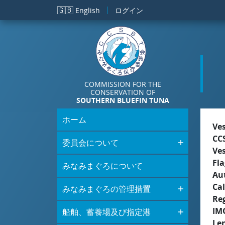
メインコンテンツに移動
🇬🇧
English
ログイン
COMMISSION FOR THE
CONSERVATION OF
SOUTHERN BLUEFIN TUNA
ホーム
Ve
CC
委員会について
Ve
Fla
みなみまぐろについて
Aut
Cal
みなみまぐろの管理措置
Re
IM
船舶、蓄養場及び指定港
Le