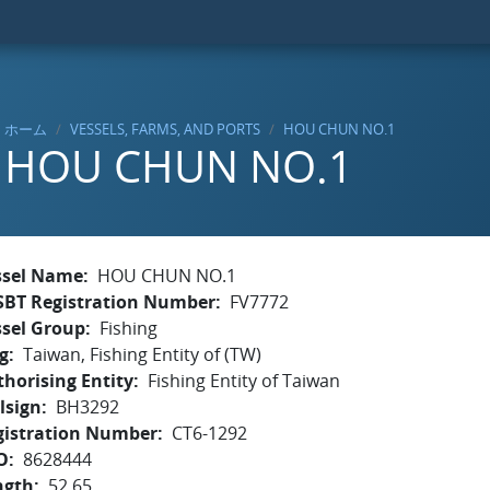
ホーム
VESSELS, FARMS, AND PORTS
HOU CHUN NO.1
HOU CHUN NO.1
ssel Name
HOU CHUN NO.1
SBT Registration Number
FV7772
ssel Group
Fishing
g
Taiwan, Fishing Entity of (TW)
horising Entity
Fishing Entity of Taiwan
lsign
BH3292
gistration Number
CT6-1292
O
8628444
ngth
52.65