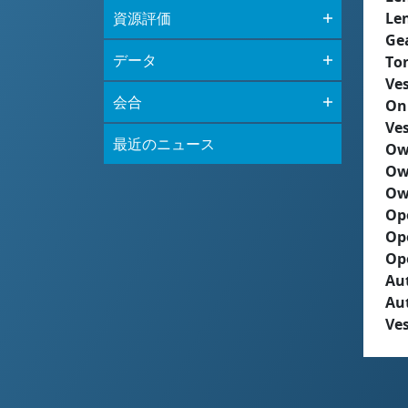
資源評価
Le
Ge
データ
To
Ves
会合
On
Ves
最近のニュース
Ow
Ow
Ow
Op
Op
Op
Aut
Au
Ves