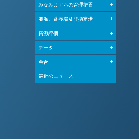
みなみまぐろの管理措置
船舶、蓄養場及び指定港
資源評価
データ
会合
最近のニュース