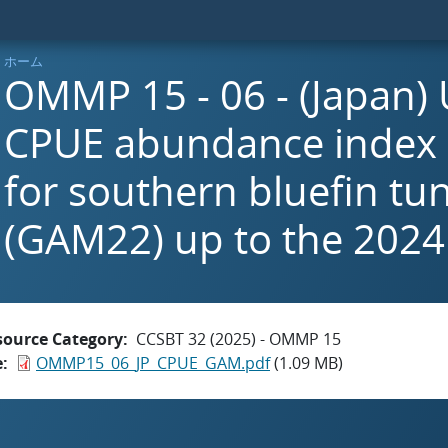
ホーム
OMMP 15 - 06 - (Japan)
CPUE abundance index
for southern bluefin tu
(GAM22) up to the 2024
source Category
CCSBT 32 (2025) - OMMP 15
e
OMMP15_06_JP_CPUE_GAM.pdf
(1.09 MB)