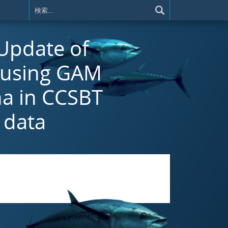
 Update of
 using GAM
na in CCSBT
 data