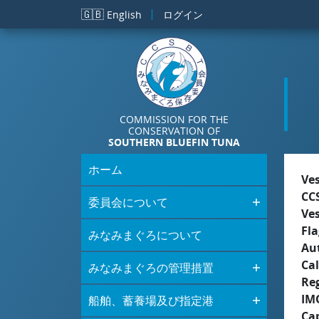
メインコンテンツに移動
🇬🇧
English
ログイン
COMMISSION FOR THE
CONSERVATION OF
SOUTHERN BLUEFIN TUNA
ホーム
Ve
CC
委員会について
Ve
Fla
みなみまぐろについて
Aut
Cal
みなみまぐろの管理措置
Re
IM
船舶、蓄養場及び指定港
Ca