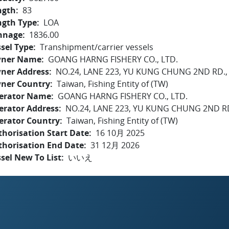
ngth
83
ngth Type
LOA
nnage
1836.00
sel Type
Transhipment/carrier vessels
ner Name
GOANG HARNG FISHERY CO., LTD.
ner Address
NO.24, LANE 223, YU KUNG CHUNG 2ND RD.,
ner Country
Taiwan, Fishing Entity of (TW)
erator Name
GOANG HARNG FISHERY CO., LTD.
erator Address
NO.24, LANE 223, YU KUNG CHUNG 2ND R
erator Country
Taiwan, Fishing Entity of (TW)
horisation Start Date
16 10月 2025
thorisation End Date
31 12月 2026
sel New To List
いいえ