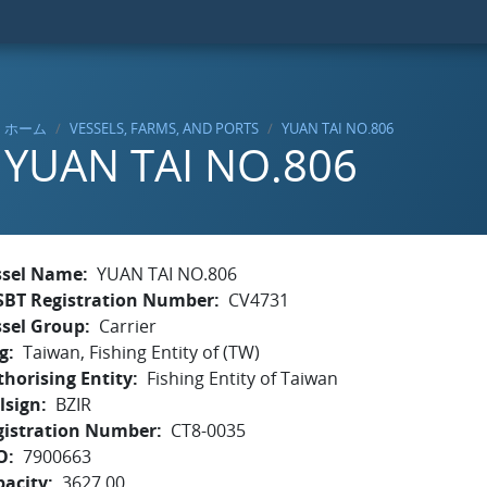
ホーム
VESSELS, FARMS, AND PORTS
YUAN TAI NO.806
YUAN TAI NO.806
ssel Name
YUAN TAI NO.806
SBT Registration Number
CV4731
ssel Group
Carrier
g
Taiwan, Fishing Entity of (TW)
horising Entity
Fishing Entity of Taiwan
lsign
BZIR
gistration Number
CT8-0035
O
7900663
pacity
3627.00