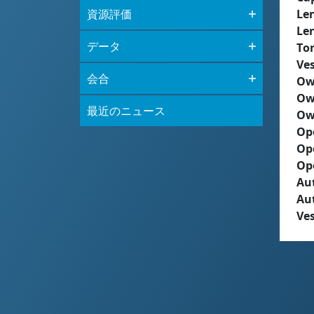
資源評価
Le
Le
データ
To
Ves
会合
Ow
Ow
最近のニュース
Ow
Op
Op
Op
Aut
Au
Ves